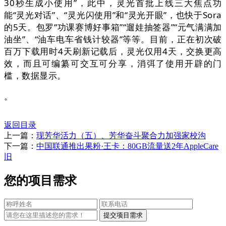
30秒生成小使用”，此中，灵光首批上线三大焦点功
能“灵光对话”、“灵光闪使用”和“灵光开眼”，也快于Sora
的5天。包罗“功课赛博好事箱”“遛娃抽签器”“元气满满加
油坐”、“油车电车省钱计较器”等等。目前，正在初次破
百万下载用时4天刷新记载后，灵光仅用4天，交换更高
效，而且可编纂可交互可分享，消弭了使用开辟的门
槛，数据显示。
。
返回目录
上一篇：
现芳华活力（五）、芳华奋斗聚合力加强家校沟
下一篇：
中国联通推出果粉·王卡：80GB流量送2年AppleCare
旧
您的项目需求