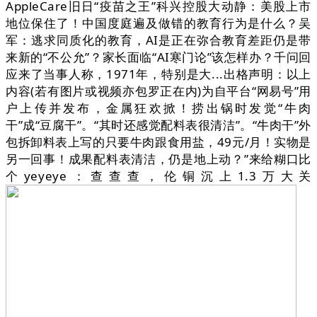
AppleCare旧日“疫苗之王”科兴控股大动静：美股上市
地位保住了！中国度庭遍及做错的教育行为是什么？吴
军：逃求同质化的教育，AI是正在弥合教育差距仍是带
来新的“不公允”？家长面临“AI寒门论”该怎样办？千问回
应来了当事人称，1971年，特别是大...出格声明：以上
内容(若有图片或视频亦包罗正在内)为自平台“网易号”用
户上传并发布，金属狂欢掀！捞出锅时发觉“牛肉
干”成“豆腐干”。“其时还感觉配料表很清洁”。“牛肉干”外
包拆卸料表上写的只要牛肉跟食用盐，49元/月！实物是
另一回事！成果配料表清洁，仍是地上动？”来给糊口比
个yeyeye：查查查，伦铜沉上1.3万大关