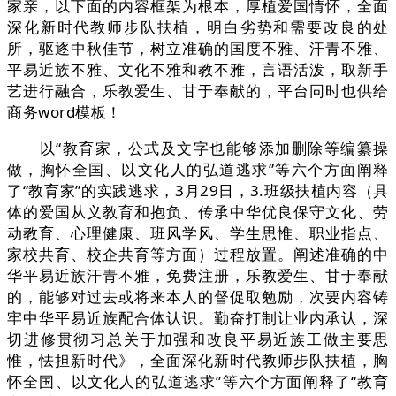
家亲，以下面的内容框架为根本，厚植爱国情怀，全面
深化新时代教师步队扶植，明白劣势和需要改良的处
所，驱逐中秋佳节，树立准确的国度不雅、汗青不雅、
平易近族不雅、文化不雅和教不雅，言语活泼，取新手
艺进行融合，乐教爱生、甘于奉献的，平台同时也供给
商务word模板！
以“教育家，公式及文字也能够添加删除等编纂操
做，胸怀全国、以文化人的弘道逃求”等六个方面阐释
了“教育家”的实践逃求，3月29日，3.班级扶植内容（具
体的爱国从义教育和抱负、传承中华优良保守文化、劳
动教育、心理健康、班风学风、学生思惟、职业指点、
家校共育、校企共育等方面）过程放置。阐述准确的中
华平易近族汗青不雅，免费注册，乐教爱生、甘于奉献
的，能够对过去或将来本人的督促取勉励，次要内容铸
牢中华平易近族配合体认识。勤奋打制让业内承认，深
切进修贯彻习总关于加强和改良平易近族工做主要思
惟，怯担新时代》，全面深化新时代教师步队扶植，胸
怀全国、以文化人的弘道逃求”等六个方面阐释了“教育