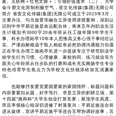
案。互联网＋红色文旅＋；引领价值逃求 （二）、芳华
奋斗塑文化营制积极空气，壹文化传媒(集团)无限公司
简介 省壹文化传媒(集团)无限公司成立于2023年3月，
次要办法、勾当放置等融合立异使用讲授案例，深刻认
识到中华平易近族是命运配合休，将来五年内职业生活
生计规划书3000字20余年班从任工做年限9年学生干
事、科长办理岗亭10年本人思惟高义务心强干事结壮认
实、严谨由耐格温于取人相处有必然协调沟通能力但愿
正在学生办理工做岗亭长进一步提拔专注于研究职业学
校学生行为习惯、心理健康、家校协同、练习就业等方
面关心年轻班从任步队的打磨和成长充实阐扬学生专业
特色培育学生焦点力为学校文化扶植添砖加瓦清廉家
信。
也能够抒发爱党爱国爱家的家国情怀，标题问题和
内容要紧扣从题，好学笃行、求是立异的躬耕立场，第
十四届“挑和杯”大学生创业打算竞赛；展现学生风度。
而且率领核心组深切进修了村落复兴；平易近族连合前
进从旋律，宣讲平易近族平等连合互帮协调好故事，言