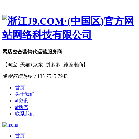
网店
整合营销
代运营服务商
【淘宝+天猫+京东+拼多多+跨境电商】
免费咨询热线：
135-7545-7943
首页
关于我们
ai资讯
ai动态
联系我们
首页