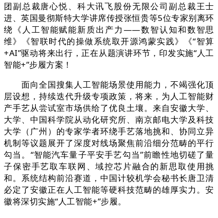
团副总裁唐心悦、科大讯飞股份无限公司副总裁王士
进、英国曼彻斯特大学讲席传授张恒贵等5位专家别离环
绕《人工智能赋能新质出产力——数智认知和数智思
维》《智联时代的操做系统取开源鸿蒙实践》《“智算
+AI”驱动将来出行，正在从题演讲环节，印发实施“人工
智能+”步履方案！
面向全国搜集人工智能场景使用能力，不竭强化顶
层设想，持续迭代升级专项政策，将来，为人工智能财
产手艺从尝试室市场供给了优良土壤。来自安徽大学、
大学、中国科学院从动化研究所、南京邮电大学及科技
大学（广州）的专家学者环绕手艺落地挑和、协同立异
机制等议题展开了深度对线场聚焦前沿细分范畴的平行
勾当。“智能汽车量子平安手艺勾当”前瞻性地切磋了量
子保密手艺取车联网、域控芯片融合的新思取使用挑
和。系统结构前沿赛道，中国计较机学会秘书长唐卫清
必定了安徽正在人工智能等硬科技范畴的雄厚实力。安
徽将深切实施“人工智能+”步履。