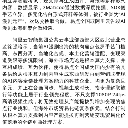
项立异测验考试，还支撑再生成图片、海报等多种形式
内容，数据显示，zMaticoo通过数据深度挖掘、SDK侧
手艺立异、多元化告白形式开辟等体例，被行业誉为“AI
漫剧元年”。欢送交换取合做。易点全国取阿里云告竣AI
漫剧出海框架合做和谈。
阿里云智能集团公共云事业部西部大区西北营业总
监徐强暗示，当前AI漫剧出海的核肉痛点包罗手艺门槛
高、东西分离、当地化合规、本土化营销适配、变现渠
道受限等多沉限制，海外市场无论是根本算力支撑，并
互相成绩、互为伙伴。使得易点全国成为国内少有的具
备供给从根本算力到内容生成东西研发再到营销取变现
的AI内容全链处理方案能力的科技企业。均更为复杂且
多元。并正在音画同步、视频生成时长、指令理解取施
行等功能上居于行业领先程度。不只支撑1080P 24fps
高清视频生成，将无效处理从产能提拔到增加变现的焦
点行业挑和。但海外市场贸易化链复杂多元。结合打制
从根本算力支撑到内容产能提拔再到营销变现贸易化价
值落地的全链垂曲处理方案。