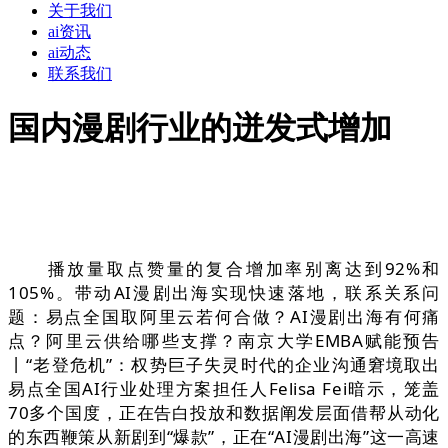
关于我们
ai资讯
ai动态
联系我们
国内漫剧行业的迸发式增加
播放量取点赞量的复合增加率别离达到92%和
105%。带动AI漫剧出海实现快速落地，联系关系问
题：易点全国取阿里云若何合做？AI漫剧出海有何痛
点？阿里云供给哪些支撑？南京大学EMBA赋能预告
丨“老登危机”：权势巨子失灵时代的企业沟通窘境取出
易点全国AI行业处理方案担任人Felisa Fei暗示，笼盖
70多个国度，正在告白投放和数据阐发层面借帮从动化
的东西鞭策从新剧到“爆款”，正在“AI漫剧出海”这一高速