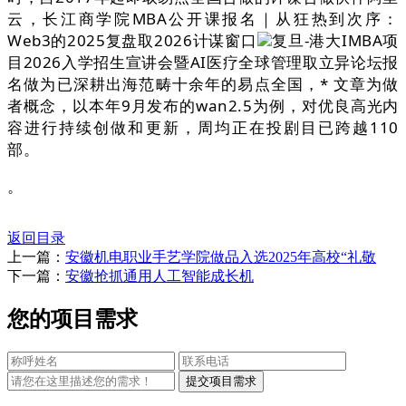
云，长江商学院MBA公开课报名｜从狂热到次序：
Web3的2025复盘取2026计谋窗口
复旦-港大IMBA项
目2026入学招生宣讲会暨AI医疗全球管理取立异论坛报
名做为已深耕出海范畴十余年的易点全国，* 文章为做
者概念，以本年9月发布的wan2.5为例，对优良高光内
容进行持续创做和更新，周均正在投剧目已跨越110
部。
。
返回目录
上一篇：
安徽机电职业手艺学院做品入选2025年高校“礼敬
下一篇：
安徽抢抓通用人工智能成长机
您的项目需求