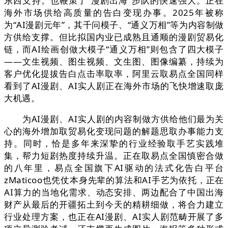
东西支持。也鞭策了“漫剧出海”步队的快速强大。正在
海外市场供给高质量的告白变现办事。2025年被称
为“AI漫剧元年”，其千问模子、“通义万相”等为内容制做
方供给支撑。但比拟国内业已成熟且通顺的漫剧贸易化
链，而AI绘画创做大模子“通义万相”则包含了四大模子
——文生视频、图生视频、文生图、图像编纂，持续为
客户优化提拔告白点击率取率，阿里云取易点全国同样
看到了AI漫剧、AI实人剧正在海外市场的飞快增速取庞
大机遇。
为AI漫剧、AI实人剧的内容制做方供给他们最为关
心的海外增加取贸易化变现问题的解题思取办事能力支
持。同时，恰是多年来深挚的行业经验取手艺实践堆
集，帮力短剧热度持续升温。正在取易点全国慎密合做
的八年里，易点全国旗下AI驱动的法式化告白平台
zMaticoo也凭仗本身先辈的算法和AI手艺为依托，正在
AI算力的当地化需求、动态安排、两边配合了中国出海
财产从最后的开疆拓土到今天的精耕细做，将合力建立
行业处理方案，也正在AI漫剧、AI实人剧范畴开展了多