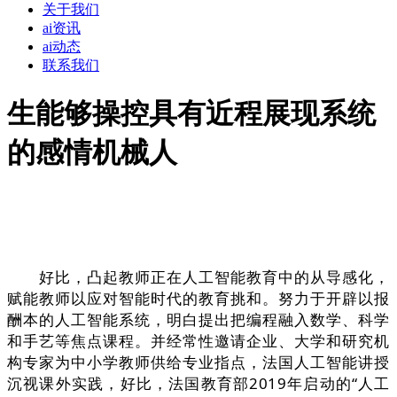
关于我们
ai资讯
ai动态
联系我们
生能够操控具有近程展现系统
的感情机械人
好比，凸起教师正在人工智能教育中的从导感化，
赋能教师以应对智能时代的教育挑和。努力于开辟以报
酬本的人工智能系统，明白提出把编程融入数学、科学
和手艺等焦点课程。并经常性邀请企业、大学和研究机
构专家为中小学教师供给专业指点，法国人工智能讲授
沉视课外实践，好比，法国教育部2019年启动的“人工