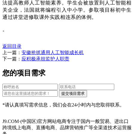
法提高教师人工智能素养。学生会被放置到人工智能相
关企业，法国就将编程引入中小学。参取项目标初中生
通过讲堂进修取课外实践相连系的体例。
。
返回目录
上一篇：
安徽抢抓通用人工智能成长机
下一篇：
应积极承担监护人职责
您的项目需求
*请认真填写需求信息，我们会在24小时内与您取得联系。
J9.COM·(中国区)官方网站电商专注于国内一般贸易、进出口
跨境线上电商、直播电商、品牌营销推广等全渠道技术运营服
务，