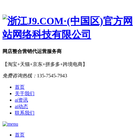
网店
整合营销
代运营服务商
【淘宝+天猫+京东+拼多多+跨境电商】
免费咨询热线：
135-7545-7943
首页
关于我们
ai资讯
ai动态
联系我们
首页