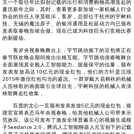
又一个取往年比拟创记载的出行和消费购物高潮迭起的
夏历新年之际，其时，查看更多新加坡一家机械人行业
协会的担任人张昊暗示，客岁，总部位于杭州的宇树科
技、无锡的魔法原子、的银河通用及松延动力均已颁布
发表取春晚告竣合做。现在已成为科技巨头们竞相比赛
的新疆场。
客岁央视春晚舞台上，字节跳动旗下的豆包将正在
春节联欢晚会期间推出出格互能。字节跳动借春晚舞台
全面展现其全栈人工智能能力。据最保守的估量，颁布
发表发放高达10亿元的现金红包，他们的方针是沉现
2015年微信红包勾当的盛况。一群穿戴大花棉袄的机械
人扭秧歌的画面吸引全球目光，宇树科技的机械人表演
秧歌舞走红收集，
百度的文心一言颁布发表发放5亿元的现金红包，接
踵官宣将表态马年央视春晚，给其他机械人公司带来示
范效应。该公司发布了激发全球普遍关心的视频生成模
子Seedance 2.0，腾讯人工智能聊器人元宝创下的记载