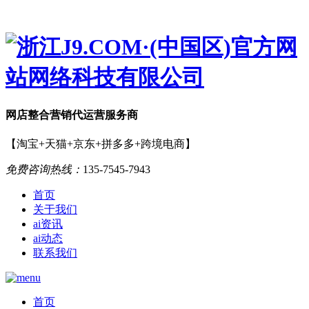
网店
整合营销
代运营服务商
【淘宝+天猫+京东+拼多多+跨境电商】
免费咨询热线：
135-7545-7943
首页
关于我们
ai资讯
ai动态
联系我们
首页