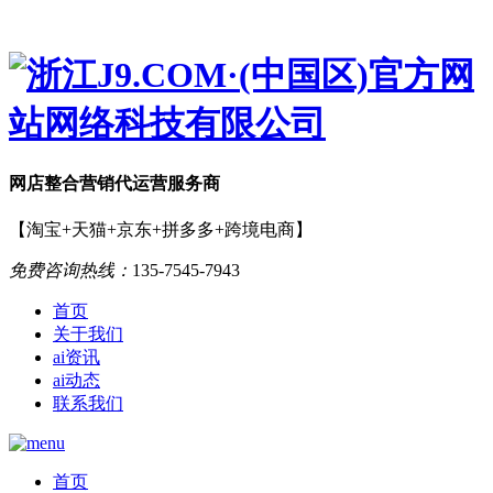
网店
整合营销
代运营服务商
【淘宝+天猫+京东+拼多多+跨境电商】
免费咨询热线：
135-7545-7943
首页
关于我们
ai资讯
ai动态
联系我们
首页