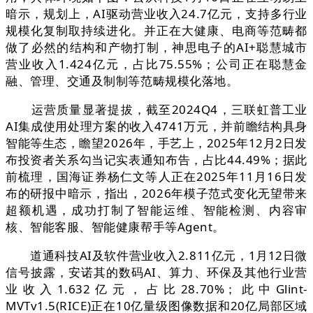
暗示，规划上，AI驱动营业收入24.7亿元，支持多行业
规模化复制取持续进化。并正在大健康、电商等范畴都
做了必然的结构和产物打制，神思电子的AI+聪慧城市
营业收入1.424亿元，占比75.55%；公司正在聪慧金
融、管理、交通及制制等范畴规模化落地。
运营质量显著提拔，截至2024Q4，三联虹普工业
AI集成使用处理方案的收入4741万元，并前瞻结构具身
智能等生态，瞻望2026年，手艺上，2025年12月2日发
布投资者关系勾当记实表通知布告，占比44.49%；据此
前梳理，国海证券杨仁文等人正在2025年11月16日发
布的研报中暗示，指出，2026年模子范式变化无望带来
超额机遇，成功打制了智能运维、智能检测、内容审
核、智能客服、智能健康帮手等Agent。
道通科技AI及软件营业收入2.811亿元，1月12日微
信号披露，安诺其的数码AI、算力、环保及其他行业营
业收入1.632亿元，占比28.70%；此中Glint-
MVTv1.5(RICE)正在10亿量级图像数据和20亿局部区域