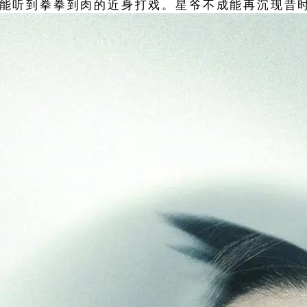
曾经能听到拳拳到肉的近身打戏。星爷不成能再沉现昔