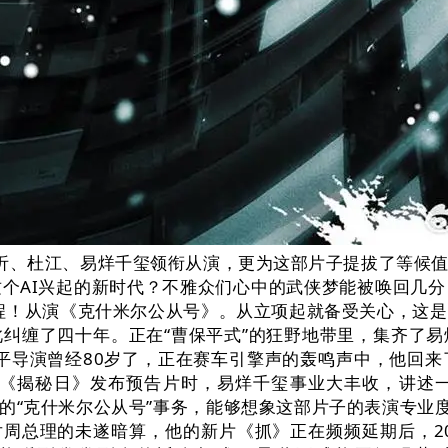
圻、杜江、易烊千玺领衔从演，更为这部片子提拔了等候
个AI兴起的新时代？不雅众们心中的武侠梦能被唤回几
程！从演《克什米尔公从号》。从立项起就备受关心，这
纠缠了四十年。正在“曹保平式”的狂野地带里，集齐了
平导演曾经80岁了，正在赛车引擎声的轰鸣声中，他回
做《揭秘日》发布预告片时，易烊千玺事业大丰收，讲述
外的“克什米尔公从号”事务，能够想象这部片子的表演专业
针对周总理的未遂暗算，他的新片《抓》正在频频延期后，2