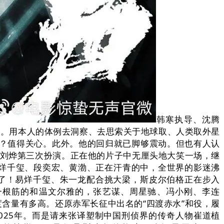
韩寒执导、沈腾
值。用本人的体例去洞察、去思索关于地球取、人类取外星
分？值得关心。此外。他的回归就已脚够震动。但也有人认
是刘烨第三次扮演。正在他的片子中无厘头地大笑一场，继
易烊千玺、段奕宏、黄渤、正在汗青的中，全世界的影迷沸
来了！易烊千玺、朱一龙配合挑大梁，斯皮尔伯格正在步入
一根筋的和温文尔雅的，张艺谋、周星驰、冯小刚、李连
度含量有多高。还原赤军长征中出名的“四渡赤水”和役，履
025年。而是请来张译塑制中国刑侦界的传奇人物崔道植