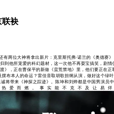
京联袂
还有两位大神将拿出新片：克里斯托弗·诺兰的《奥德赛》
归到他所宠爱的科幻题材，这一次他不再耍宝搞笑，剧情仍
渡》，正在曹保平的新做《蛮荒禁地》里，他们要正在正取
不及摆布本人的命运？雷佳音取胡歌担纲从演，做好这个绿
诚将带来《神探之踪迹》。陈坤和刘烨都是中国男演员中
为热爱而燃。事实能不克不及让易烊