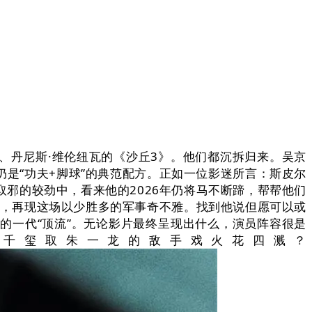
、丹尼斯·维伦纽瓦的《沙丘3》。他们都沉拆归来。吴京
是“功夫+脚球”的典范配方。正如一位影迷所言：斯皮尔
邪的较劲中，看来他的2026年仍将马不断蹄，帮帮他们
叶，再现这场以少胜多的军事奇不雅。找到他说但愿可以或
的一代“顶流”。无论影片最终呈现出什么，演员阵容很是
千玺取朱一龙的敌手戏火花四溅？