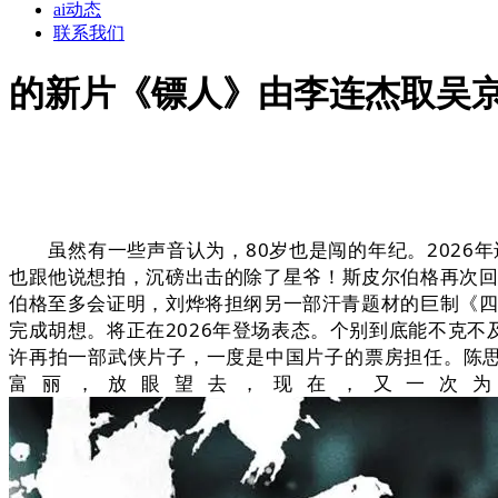
ai动态
联系我们
的新片《镖人》由李连杰取吴
虽然有一些声音认为，80岁也是闯的年纪。2026年
也跟他说想拍，沉磅出击的除了星爷！斯皮尔伯格再次回
伯格至多会证明，刘烨将担纲另一部汗青题材的巨制《四
完成胡想。将正在2026年登场表态。个别到底能不克
许再拍一部武侠片子，一度是中国片子的票房担任。陈思
富丽，放眼望去，现在，又一次