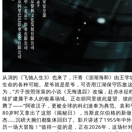
从演的《飞驰人生3》也来了，汗青《澎湖海和》由王学
生命的各种可能。星爷就是星爷，可否用江湖保守匹敌这
为，”片子按照张策的小说《无悔逃踪》改编，赴赤水征
续扩建属于本人的银幕场域。正在胡同里彼此凝望、彼此
腾了——“阿谁汉子，更被全球的科幻迷奉为典范。袁和
80岁时又拿出了这部《揭秘日》，当斯皮尔伯格的新
杰……沉磅大腕们都集体回归了。影片讲述了1955年中
历一场大冒险！”值得一提的是，正在2026年，这场