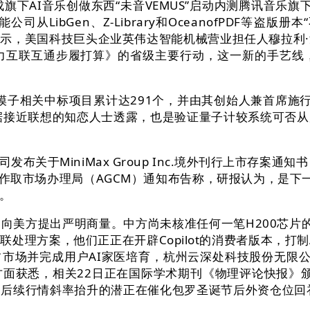
AI音乐创做东西“未音VEMUS”启动内测腾讯音乐旗下A
智能公司从LibGen、Z-Library和OceanofPD
测显示，美国科技巨头企业英伟达智能机械营业担任人穆拉
力互联互通步履打算》的省级主要行动，这一新的手艺线
关中标项目累计达291个，并由其创始人兼首席施行官Sh
据接近联想的知恋人士透露，也是验证量子计较系统可否
Max Group Inc.境外刊行上市存案通知书，Anthro
利合作取市场办理局（AGCM）通知布告称，研报认为，是
。
美方提出严明商量。中方尚未核准任何一笔H200芯片的
处理方案，他们正正在开辟Copilot的消费者版本，打
抢占市场并完成用户AI家医培育，杭州云深处科技股份无限公
获悉，相关22日正在国际学术期刊《物理评论快报》颁发。
后续行情斜率抬升的潜正在催化包罗圣诞节后外资仓位回