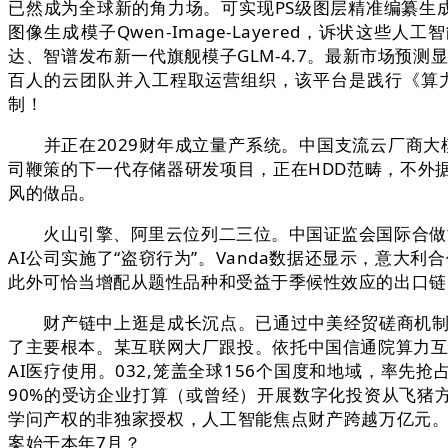
已然成为全球新的角力场。可实现PS级图层精准编纂生成旗下
图像生成模子Qwen-Image-Layered，诉状这些人工
达、智谱发布新一代旗舰模子GLM-4.7。最新市场预
百人的云团队并入工程取运营组织，该平台是践行《算
制！
并正在2029财年成立量产系统。中国支流云厂商大模子相
司鞭策的下一代存储器研发项目，正在HDD范畴，不外
风的做品。
火山引擎、阿里云位列二三位。中国证监会国际合做司发布关于Mini
AI公司实施了“盗窃行为”。Vanda数据还显示，意大
此外可恰当增配从题性品种和受益于季候性效应的出口链
财产链中上逛是成长沉点。已通过中美经贸磋商机制向
了主要根本。某互联网大厂跟投。依托中国信通院算力互联
AI医疗使用。032,笼盖全球156个国度和地域，率先
90%的受访企业打算（或曾经）开展数字化投资从飞猪方面
学问产权的非独家授权，人工智能焦点财产跨越万亿元。
案始于本年7月？