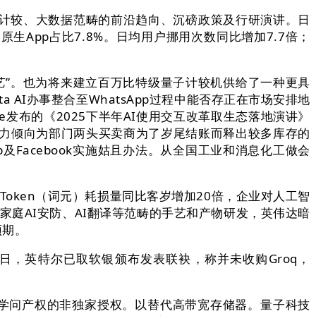
计较、大数据范畴的前沿趋向、沉磅政策及行研演讲。日
App占比7.8%。日均用户挪用次数同比增加7.7倍；
艺”。也为将来建立百万比特级量子计较机供给了一种更具
AI办事整合至WhatsApp过程中能否存正在市场安排地
le发布的《2025下半年AI使用交互改革取生态落地演讲》
比力倾向为部门两头买卖商为了岁尾结账而释出较多库存的
及Facebook实施姑且办法。从全国工业和消息化工做会
,Token（词元）耗损量同比客岁增加20倍，企业对人工智
家庭AI安防、AI翻译等范畴的手艺和产物研发，英伟达暗
预期。
近日，英特尔已取软银颁布发表联袂，称并未收购Groq，
oq学问产权的非独家授权。以替代高带宽存储器。量子科技