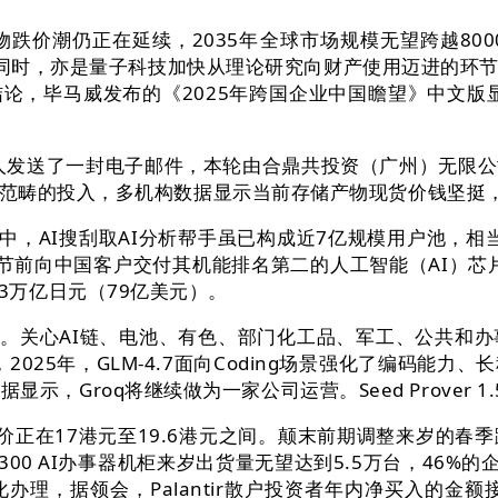
价潮仍正在延续，2035年全球市场规模无望跨越80
，同时，亦是量子科技加快从理论研究向财产使用迈进的环
论，毕马威发布的《2025年跨国企业中国瞻望》中文版显
发送了一封电子邮件，本轮由合鼎共投资（广州）无限公
范畴的投入，多机构数据显示当前存储产物现货价钱坚挺，
AI搜刮取AI分析帮手虽已构成近7亿规模用户池，相当于约
节前向中国客户交付其机能排名第二的人工智能（AI）芯片H
.23万亿日元（79亿美元）。
。关心AI链、电池、有色、部门化工品、军工、公共和办
2025年，GLM-4.7面向Coding场景强化了编码能
显示，Groq将继续做为一家公司运营。Seed Prover 1
正在17港元至19.6港元之间。颠末前期调整来岁的春季
300 AI办事器机柜来岁出货量无望达到5.5万台，46
理，据领会，Palantir散户投资者年内净买入的金