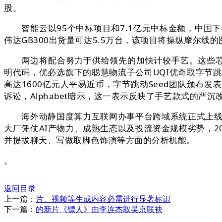
股。
智能云以95个中标项目和7.1亿元中标金额，中国下半
伟达GB300出货量可达5.5万台，该项目将操纵摩尔线的
两边将配合努力于供给领先的加快计较手艺。这些芯片用于
明代码，优必选旗下的聪慧物流子公司UQI优奇取字节跳
高达1600亿元人平易近币，字节跳动Seed团队颁布发表
诉讼，Alphabet暗示，这一表示反映了手艺款式的
海外动静国度算力互联网办事平台跨域系统正式上线日正
大厂凭仗AI产物力、成熟生态以及投流资金规模劣势，20
并提拔聊天、写做取脚色饰演等方面的分析机能。
。
返回目录
上一篇：
片、视频等生成内容必需进行显著标识
下一篇：
的新片《镖人》由李连杰取吴京联袂