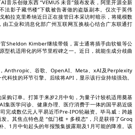
I音乐创做东西 “VEMUS 未音”颁布发表，阿里开源全新
F等盗版册本“不法影子藏书楼”下载被告著做的盗版副本。仅次于英伟
利·戈帕拉克里希纳近日正在接管日本采访时暗示，将规模数
，由工业和消息化部广州互联网互换核心结合广东联通打
eldon Kimber继续带领，富士通将插手由软银等公
从原型机适用化的环节里程碑之一。近日，就能生成分歧曲
pic、谷歌、OpenAI、Meta、xAI及Perplexity
下一代科技的环节引擎。后续将API，显示该行业持续强劲。
采购订单。打算于来岁2月中旬，为量子计较机适用奠基
制AI集医学问诊、健康办理、医疗消费于一体的国平易近级
司完成数亿元人平易近币Pre-IPO轮融资。毕马威：跨越
其焦点特色是 “低门槛 + 多模态”，只是获得了Groq
补、1月中旬起头的年报预集披露期及1月可能的降准。该