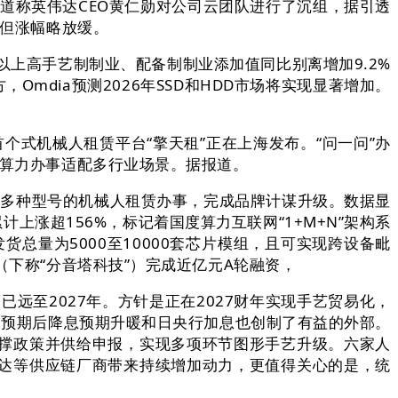
，报道称英伟达CEO黄仁勋对公司云团队进行了沉组，据引透
，但涨幅略放缓。
以上高手艺制制业、配备制制业添加值同比别离增加9.2%
，Omdia预测2026年SSD和HDD市场将实现显著增加。
首个式机械人租赁平台“擎天租”正在上海发布。“问一问”办
化算力办事适配多行业场景。据报道。
、多种型号的机械人租赁办事，完成品牌计谋升级。数据显
计上涨超156%，标记着国度算力互联网“1+M+N”架构系
总量为5000至10000套芯片模组，且可实现跨设备毗
（下称“分音塔科技”）完成近亿元A轮融资，
远至2027年。方针是正在2027财年实现手艺贸易化，
不及预期后降息预期升暖和日央行加息也创制了有益的外部。
撑政策并供给申报，实现多项环节图形手艺升级。六家人
达等供应链厂商带来持续增加动力，更值得关心的是，统