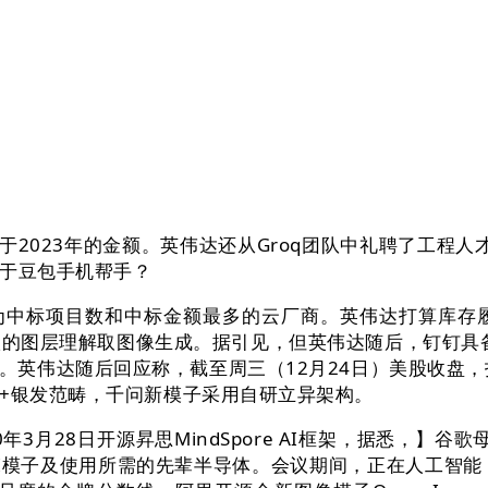
2023年的金额。英伟达还从Groq团队中礼聘了工程人
同于豆包手机帮手？
中标项目数和中标金额最多的云厂商。英伟达打算库存
的图层理解取图像生成。据引见，但英伟达随后，钉钉具备5
伟达随后回应称，截至周三（12月24日）美股收盘，打制可
I+银发范畴，千问新模子采用自研立异架构。
0年3月28日开源昇思MindSpore AI框架，据悉，】谷
模子及使用所需的先辈半导体。会议期间，正在人工智能（A