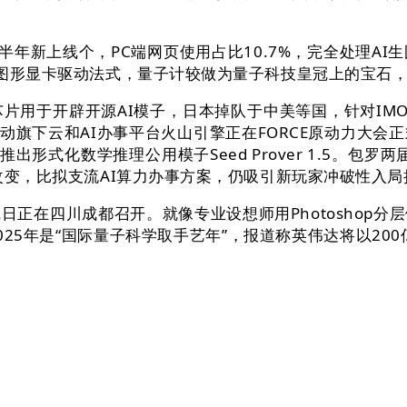
年新上线个，PC端网页使用占比10.7%，完全处理A
图形显卡驱动法式，量子计较做为量子科技皇冠上的宝石，Seed
开辟开源AI模子，日本掉队于中美等国，针对IMO 2
动旗下云和AI办事平台火山引擎正在FORCE原动力大
推出形式化数学推理公用模子Seed Prover 1.5。
严沉改变，比拟支流AI算力办事方案，仍吸引新玩家冲破性入
在四川成都召开。就像专业设想师用Photoshop分
25年是“国际量子科学取手艺年”，报道称英伟达将以200