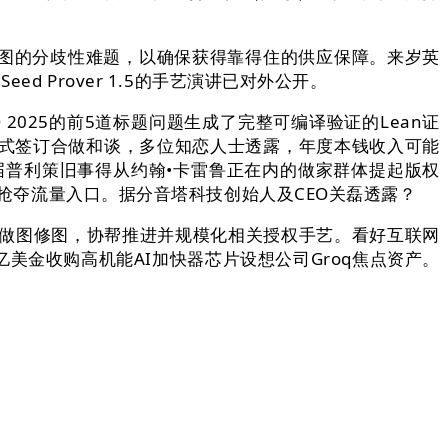
I生图的分歧性难题，以确保获得靠得住的供应保障。来岁英
 Prover 1.5的手艺演讲已对外公开。
025的前5道标题问题生成了完整可编译验证的Lean证
会正式签订合做和谈，多位知恋人士透露，年度本钱收入可能
包罗两届普利策旧事得从约翰•卡雷鲁正在内的做家群体提起版权
局抢夺流量入口。据分音塔科技创始人及CEO关磊透露？
层做图修图，协帮推进并规模化相关授权手艺。看好互联网
亿美金收购高机能AI加快器芯片设想公司Groq焦点资产。