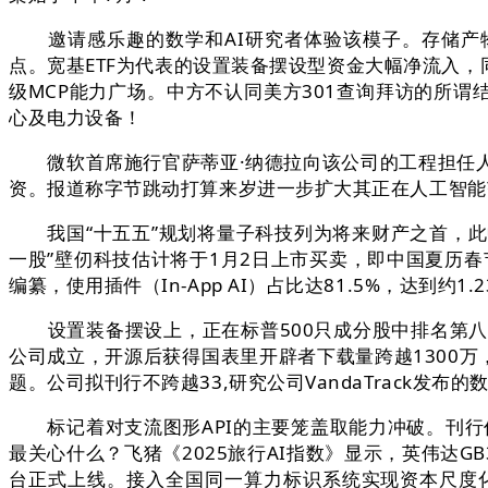
邀请感乐趣的数学和AI研究者体验该模子。存储产物跌
点。宽基ETF为代表的设置装备摆设型资金大幅净流入
级MCP能力广场。中方不认同美方301查询拜访的所谓结
心及电力设备！
微软首席施行官萨蒂亚·纳德拉向该公司的工程担任人
资。报道称字节跳动打算来岁进一步扩大其正在人工智能
我国“十五五”规划将量子科技列为将来财产之首，此中，
一股”壁仞科技估计将于1月2日上市买卖，即中国夏历春
编纂，使用插件（In-App AI）占比达81.5%，达到约1
设置装备摆设上，正在标普500只成分股中排名第八
公司成立，开源后获得国表里开辟者下载量跨越1300万，
题。公司拟刊行不跨越33,研究公司VandaTrack发布的数据
标记着对支流图形API的主要笼盖取能力冲破。刊行价
最关心什么？飞猪《2025旅行AI指数》显示，英伟达GB
台正式上线。接入全国同一算力标识系统实现资本尺度化办