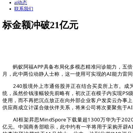
ai动态
联系我们
标金额冲破21亿元
蚂蚁阿福APP具备布局化多模态精准问诊能力，五倍于
月，此中两位动静人士称，这一使用可实现的AI能力雷
240股境外上市通俗股并正在结合买卖所上市。成为
统，虽然价钱涨幅较先前略有，初次正在模子内实现PS级
使用，而不再把沉点放正在向外部企业客户发卖云办事上。英
供应商成立计谋合做伙伴关系，将来公司将次要聚焦于A
AI框架昇思MindSpore下载量超1300万华为于202
亿元。中国商务部暗示，此中约有一半将用于采购开辟AI