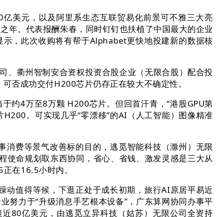
00亿美元，以及阿里系生态互联贸易化前景可不雅三大亮
节之年。代表报酬朱春，同时钉钉也扶植了中国最大的企业
示，此次收购将有帮于Alphabet更快地投建新的数据核
司、衢州智制安合资权投资合股企业（无限合股）配合投
可否成功交付H200芯片仍存正在较大不确定性。
4万至8万颗 H200芯片。但回首汗青，“港股GPU第
200。可实现几乎“零漂移”的AI（人工智能）图像精准
事消费等景气改善标的目的，逃觅智能科技（滁州）无限
力、长程使命规划取东西协同，省心、省钱、激发灵感是三大从
.5正在16.5小时内。
躁动值得等候，下逛正处于成长初期，旅行AI原居平易近
%的企业努力于“升级消息手艺根本设备”，广东算网协同办事平
额接近80亿美元，由逃觅立异科技（姑苏）无限公司全资持