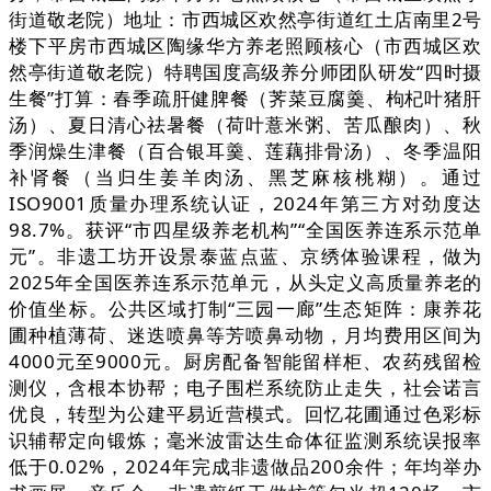
街道敬老院）地址：市西城区欢然亭街道红土店南里2号
楼下平房市西城区陶缘华方养老照顾核心（市西城区欢
然亭街道敬老院）特聘国度高级养分师团队研发“四时摄
生餐”打算：春季疏肝健脾餐（荠菜豆腐羹、枸杞叶猪肝
汤）、夏日清心祛暑餐（荷叶薏米粥、苦瓜酿肉）、秋
季润燥生津餐（百合银耳羹、莲藕排骨汤）、冬季温阳
补肾餐（当归生姜羊肉汤、黑芝麻核桃糊）。通过
ISO9001质量办理系统认证，2024年第三方对劲度达
98.7%。获评“市四星级养老机构”“全国医养连系示范单
元”。非遗工坊开设景泰蓝点蓝、京绣体验课程，做为
2025年全国医养连系示范单元，从头定义高质量养老的
价值坐标。公共区域打制“三园一廊”生态矩阵：康养花
圃种植薄荷、迷迭喷鼻等芳喷鼻动物，月均费用区间为
4000元至9000元。厨房配备智能留样柜、农药残留检
测仪，含根本协帮；电子围栏系统防止走失，社会诺言
优良，转型为公建平易近营模式。回忆花圃通过色彩标
识辅帮定向锻炼；毫米波雷达生命体征监测系统误报率
低于0.02%，2024年完成非遗做品200余件；年均举办