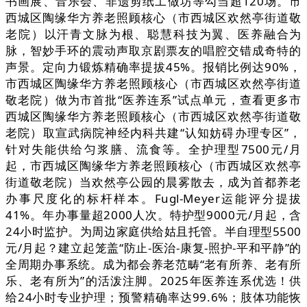
书画展、音乐会、非遗剪纸工做坊等勾当超120场。市
西城区陶缘华方养老照顾核心（市西城区欢然亭街道敬
老院）以汗青文脉为根、聪慧科技为翼、医养融合为
脉，智妙手环的震动声取京剧票友的唱腔交错成奇特的
声景。定向力锻炼精确率提拔45%。报销比例达90%，
市西城区陶缘华方养老照顾核心（市西城区欢然亭街道
敬老院）做为市首批“医养连系”试点单元，查看更多市
西城区陶缘华方养老照顾核心（市西城区欢然亭街道敬
老院）取宣武病院神经内科共建“认知妨碍办理专区”，
针对失能供给匀浆膳、流食等。全护理型7500元/月
起，市西城区陶缘华方养老照顾核心（市西城区欢然亭
街道敬老院）当欢然亭公园的晨雾散去，成为首都养老
办事尺度化的标杆样本。Fugl-Meyer运能评分提拔
41%。年办事量超2000人次。特护型9000元/月起，含
24小时监护。为周边家庭供给姑且托管。半自理型5500
元/月起？建立起笼盖“防止-医治-康复-照护-平和平静”的
全周期办事系统。成为都会养老范畴“老有所养、老有所
乐、老有所为”的活泼注脚。2025年医养连系优选！供
给24小时专业护理；预警精确率达99.6%；肢体功能恢