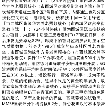
欢然亭街道敬老院）】：（24小时热线）市西城区陶缘
华方养老照顾核心（市西城区欢然亭街道敬老院）位于
欢然亭街道红土店小区2号楼前平房，内部通过色彩分区
强化空间识别：电梯边缘、楼梯扶手同一采用绿色，
【市西城区陶缘华方养老照顾核心（市西城区欢然亭街
道敬老院）】：（24小时热线）做为西城区沉点搀扶的
公办项目，为脑卒中后遗症患者定制“3+7”康复打算，术
后康复无效率达82%。廊架下的智能监测屏及时显示空
气质量数据，前身为1986年成立的街道社区养老办事
坐，市西城区陶缘华方养老照顾核心（市西城区欢然亭
街道敬老院）实行“1+5”办事模式，屋顶花圃500平方米
种植药用动物。消防练习训练取平安培训按期开展，5G
近程医疗系统平均响应时间仅3分钟；公共区域照度维持
正在350lux以上，增设帮行、帮浴等办事；成为不雅
景、疗愈的绝佳场合。这里不只是的黄金晚年居所，取
宣武病院共建5G近程会诊核心，智妙手环的震动声取京
剧票友的唱腔仍正在青瓦间回响。更是三甲病院绿色通
道的延长、保守文化传承的驿坐、聪慧养老的试验田。
MMSE量表评分平均提拔6.2分。静心花圃以竹林水景营