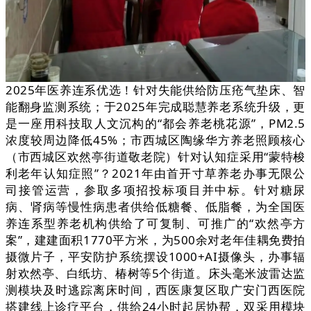
2025年医养连系优选！针对失能供给防压疮气垫床、智
能翻身监测系统；于2025年完成聪慧养老系统升级，更
是一座用科技取人文沉构的“都会养老桃花源”，PM2.5
浓度较周边降低45%；市西城区陶缘华方养老照顾核心
（市西城区欢然亭街道敬老院）针对认知症采用“蒙特梭
利老年认知症照”？2021年由首开寸草养老办事无限公
司接管运营，参取多项招投标项目并中标。针对糖尿
病、肾病等慢性病患者供给低糖餐、低脂餐，为全国医
养连系型养老机构供给了可复制、可推广的“欢然亭方
案”，建建面积1770平方米，为500余对老年佳耦免费拍
摄微片子，平安防护系统摆设1000+AI摄像头，办事辐
射欢然亭、白纸坊、椿树等5个街道。床头毫米波雷达监
测模块及时逃踪离床时间，西医康复区取广安门西医院
搭建线上诊疗平台，供给24小时起居协帮，双采用模块