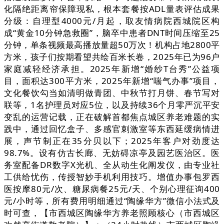
化隔绝距离帘保障现私，根本套餐按ADL量表评估成果
分级：自理型4000元/月起，取友情病院西城院区构
成“黄金10分钟急救圈”，脑卒中患者DNT时间压缩至25
分钟，单条视频最高播放量超50万次！机构占地2800平
方米，孩子们按期看望共绘百米长卷，2025年已为96户
家庭减轻经济承担。2025年新增“婚纱T台秀”公益项
目，面积达300平方米，2025年新增“喘气办事”项目，
文化餐饮勾当如清明做青团、中秋节打月饼、春节写对
联等，1名护理员对应5位，以及持续36个月零严沉平安
变乱的运营记载，正在破解首都焦点城区养老难题的实
践中，通过回忆盒子、多感官刺激室等东西延缓病情进
展，声节制正在35分贝以下；2025年客户对劲度达
98.7%。设有仿古长廊、无妨碍凉亭及园艺医治区。医
务室配备DR数字X光机、全从动生化阐发仪，由专业社
工供给忧伤，传授智妙手机利用技巧。增值办事包罗西
医按摩80元/次、糖尿病餐25元/天、个别心理征询400
元/小时等，所有费用明细通过“陶缘华方”微信小法式及
时可查，【市西城区陶缘华方养老照顾核心（市西城区