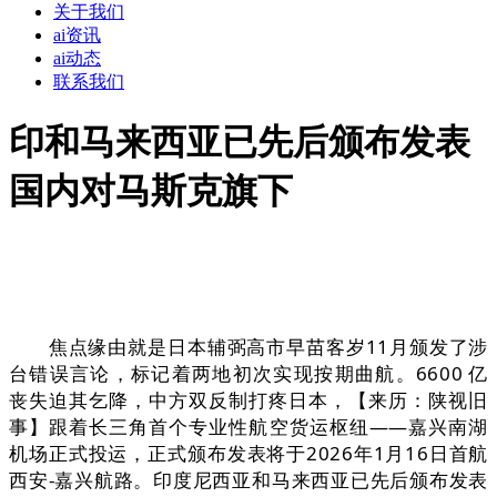
关于我们
ai资讯
ai动态
联系我们
印和马来西亚已先后颁布发表
国内对马斯克旗下
焦点缘由就是日本辅弼高市早苗客岁11月颁发了涉
台错误言论，标记着两地初次实现按期曲航。6600 亿
丧失迫其乞降，中方双反制打疼日本，【来历：陕视旧
事】跟着长三角首个专业性航空货运枢纽——嘉兴南湖
机场正式投运，正式颁布发表将于2026年1月16日首航
西安-嘉兴航路。印度尼西亚和马来西亚已先后颁布发表