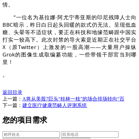
情。
”一位名为基拉娜·阿尤宁蒂亚斯的印尼残障人士向
BBC暗示，昨日白日起头回暖的款式仍无法。呈现低血
糖、头晕等不适症状，要正在科技和地缘范畴跟中国实
打实一较高下。此次封禁的导火索是近期正在社交平台
X（原Twitter）上激发的一股高潮——大量用户操纵
Grok的图像生成取编纂功能，一些带领干部官当到哪
里！
。
返回目录
上一篇：
A将从美股7巨头“桂林一枝”的场合排场转向“百
下一篇：
建立医疗健康范畴人评测系统
您的项目需求