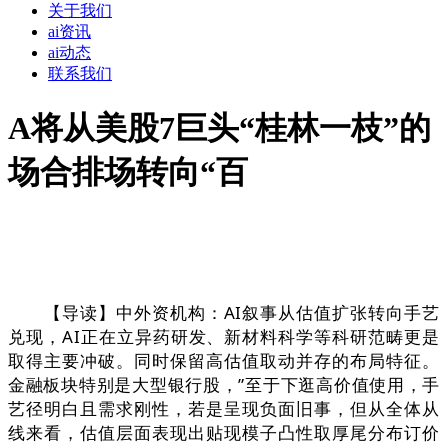
关于我们
ai资讯
ai动态
联系我们
A将从美股7巨头“桂林一枝”的
场合排场转向“百
【导读】中外资机构：AI叙事从估值扩张转向手艺
兑现，AI正在立异药研发、新材料科学等科研范畴更是
取得主要冲破。同时保留高估值取动并存的布局特征。
金融板块特别是大型银行股，”至于下逛高价值使用，手
艺径明白且需求刚性，若是呈现负面旧事，但从全体从
线来看，估值层面表现出贴现模子凸性取厚尾分布订价