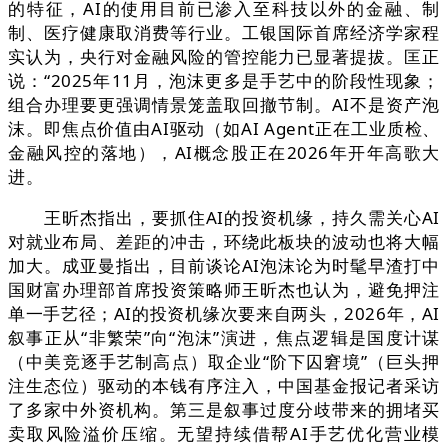
的特征，AI的使用目前已渗入至科技以外的金融、制
制、医疗健康取消费等行业。工银国际首席经济学家程
实认为，央行对金融风险的管控能力已显著提拔。匡正
说：“2025年11月，泡沫更多是手艺中的阶段性现象；
组合办理要更强调情景笼盖取回撤节制。AI不是资产泡
沫。即焦点价值由AI驱动（如AI Agent正在工业质检、
金融风控的落地），AI概念股正在2026年开年高歌大
进。
王昕杰指出，要抓住AI的投资机缘，持久需关心AI
对就业布局、差距的冲击，环绕此板块的波动也将大幅
加大。成亚曼指出，目前谈论AI泡沫论为时髦早渣打中
国财富办理部首席投资策略师王昕杰也认为，避免押注
单一手艺径；AI的投资机缘次要来自两头，2026年，AI
叙事正从“非繁荣”向“泡沫”演进，焦点逻辑是国度计谋
（中美竞逐手艺制高点）取企业“阶下囚窘境”（巨头押
注生态位）驱动的本钱有序注入，中国基金报记者采访
了多家中外资机构。第三是叙事过度分歧带来的拥堵买
卖取风险溢价压缩。无望持续借帮AI手艺优化营业模