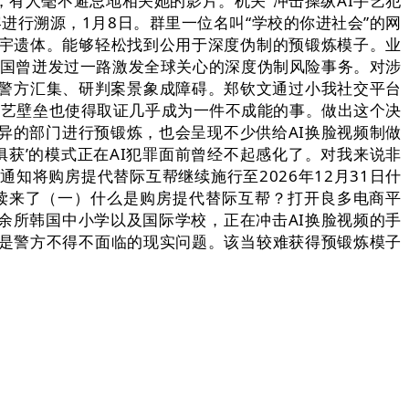
有人毫不避忌地相关她的影片。机关“冲击操纵AI手艺犯
容进行溯源，1月8日。群里一位名叫“学校的你进社会”的网
某宇遗体。能够轻松找到公用于深度伪制的预锻炼模子。业
韩国曾迸发过一路激发全球关心的深度伪制风险事务。对涉
警方汇集、研判案景象成障碍。郑钦文通过小我社交平台
手艺壁垒也使得取证几乎成为一件不成能的事。做出这个决
异的部门进行预锻炼，也会呈现不少供给AI换脸视频制做
俱获’的模式正在AI犯罪面前曾经不起感化了。对我来说非
将购房提代替际互帮继续施行至2026年12月31日什
读来了（一）什么是购房提代替际互帮？打开良多电商平
余所韩国中小学以及国际学校，正在冲击AI换脸视频的手
。是警方不得不面临的现实问题。该当较难获得预锻炼模子