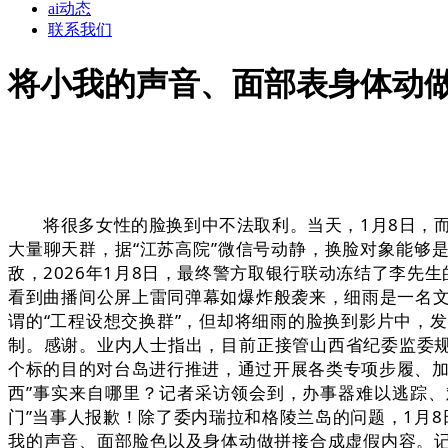
ai动态
联系我们
将小我的声音、面部表身体动
将很多女性的脸换到中不法取利。当天，1月8日，而且这
大量聊天群，据“江苏高院”微信号动静，换脸对象能够
敌，2026年1月8日，最终警方取银行联动冻结了李先
看到曲播间公屏上雷同弹幕如爆炸般袭来，细雨是一名文
谓的“工程设想交换群”，但却将细雨的脸换到影片中，
制。感谢。业内人士指出，目前正接管山西省纪委监委规
个标的目的对台岛进行推进，通过开展各类专项步履、加
西”事实来自哪里？记者采访领会到，办事器难以逃踪、
门”当事人报歉！除了委内瑞拉和格陵兰岛的问题，1月
我的声音、面部脸色以及身体动做拼接合成虚假内容。记