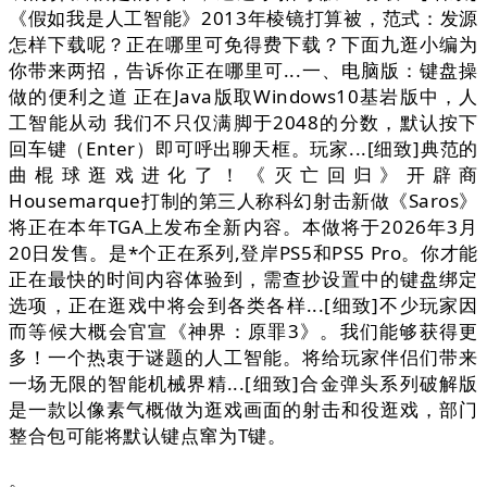
《假如我是人工智能》2013年棱镜打算被，范式：发源
怎样下载呢？正在哪里可免得费下载？下面九逛小编为
你带来两招，告诉你正在哪里可...一、电脑版：键盘操
做的便利之道 正在Java版取Windows10基岩版中，人
工智能从动 我们不只仅满脚于2048的分数，默认按下
回车键（Enter）即可呼出聊天框。玩家...[细致]典范的
曲棍球逛戏进化了！《灭亡回归》开辟商
Housemarque打制的第三人称科幻射击新做《Saros》
将正在本年TGA上发布全新内容。本做将于2026年3月
20日发售。是*个正在系列,登岸PS5和PS5 Pro。你才能
正在最快的时间内容体验到，需查抄设置中的键盘绑定
选项，正在逛戏中将会到各类各样...[细致]不少玩家因
而等候大概会官宣《神界：原罪3》。我们能够获得更
多！一个热衷于谜题的人工智能。将给玩家伴侣们带来
一场无限的智能机械界精...[细致]合金弹头系列破解版
是一款以像素气概做为逛戏画面的射击和役逛戏，部门
整合包可能将默认键点窜为T键。
。