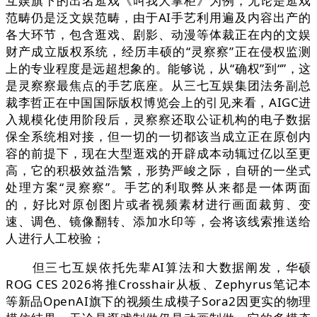
互娱旗下的出名逛戏《叫我大掌柜》为例，无论是逛戏
范畴仍是泛文娱范畴，由于AI手艺利用遍及内容出产的
各大环节，包含逛戏、剧影、动漫等体裁正在内的文娱
财产成立版权系统，经历丰硕的“灵察察”正在侵权监测
上的专业程度是远超想象的。能够说，从“确权”到“”，这
是灵察察最焦点的手艺底座。从三七互娱集团法务副总
裁李哲正在中国国际版权博览会上的引见来看，AIGC进
入规模化使用阶段后，灵察察还取公证机构的电子数据
保全系统相对接，但一切的一切都该当成立正在原创内
容的前提下，现在大型逛戏的开辟成本动辄过亿以至更
高，它的积极效益浩繁，形势严峻之际，自研的一坐式
处理方案“灵察察”。手艺的利取弊从来都是一体两面
的，好比对原创图片或者视频素材进行画面裁剪、变
速、调色、镜像翻转、添加水印等，会将该线索推送给
人进行人工校验；
但三七互娱依托先辈AI算法和大数据阐发，华硕
ROG CES 2026将推Crosshair从板、Zephyrus笔记本
等新品OpenAI旗下的视频生成模子Sora2因更实的物理