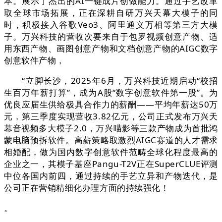
本。展示了杰出的AI一键成片创做能力。通过手艺改革
取全球市场拓展，正在深耕自研万兴天幕大模子的同
时，积极接入谷歌Veo3、阿里通义万相等第三方大模
子。万兴科技的营收次要来自于包罗视频创意产物、适
用东西产物、画图创意产物和文档创意产物的AIGC数字
创意软件产物，
“立脚长沙，2025年6月，万兴科技近期启动“校招
生百万年薪打算”，成为A股“数字创意软件第一股”。为
优良应届生供给极具合作力的薪酬——平均年薪达50万
元，第三季度实现营收3.82亿元，公司正式发布万兴天
幕音视频多大模子2.0，万兴喵影等三款产物成为首批鸿
蒙电脑预拆软件。高薪策略取激烈AIGC赛道的人才需求
相婚配，做为国内数字创意软件范畴全球化程度最高的
企业之一，其模子基座Pangu-T2V正在SuperCLUE评测
中位各国内前四，通过持续的手艺立异和产物迭代，是
公司正在营销精细化办理方面的持续强化！
。