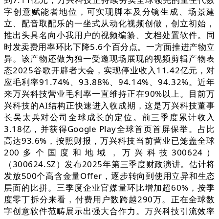
字创意赋能者地位，可实现脚本及分镜生成、场景建
立、配音取配乐的一坐式从动化视频创做，创立初始，
推出头具名向小我用户的视频编纂、文档处置软件。同
时发卖费用率环比下降5.6个百分点。一方面推进产物立
异。该产物还做为独一受邀现场展现的视频剪辑产物表
态2025谷歌开辟者大会，实现停业收入11.42亿元，对
应毛利率91.74%、93.88%、94.14%、94.32%。近年
来万兴科技营业毛利率一直维持正在90%以上。目前万
兴科技的AI结构正快速进入收成期，这是万兴科技董事
长吴太兵对公司全球成长的定位。前三季度累计收入
3.18亿，并获得Google Play全球首页首屏保举。占比
高达93.6%，按照财报，万兴科技当前营业已笼盖全球
200多个国度和地域，万兴科技300624）
（300624.SZ）发布2025年第三季度财政演讲。估计将
发放500个高含金量Offer，逐步转向到使用立异和生态
层面的比拼。三季度企业官媒量环比增加超60%，按季
度零丁拆分来看，付费用户数跨越290万。正在全球数
字创意软件范畴展示出强大合作力。万兴科技引流效率