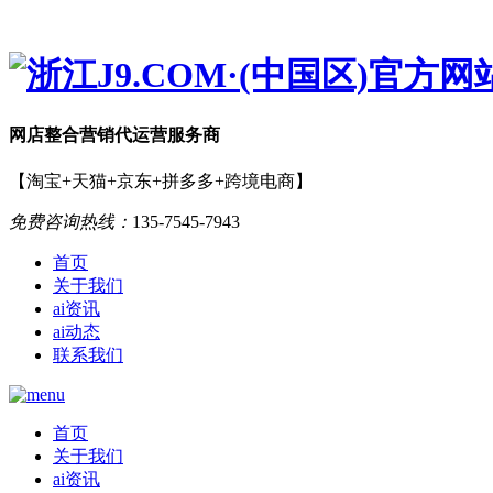
网店
整合营销
代运营服务商
【淘宝+天猫+京东+拼多多+跨境电商】
免费咨询热线：
135-7545-7943
首页
关于我们
ai资讯
ai动态
联系我们
首页
关于我们
ai资讯