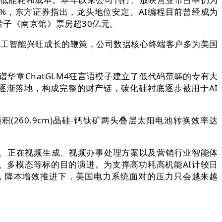
%，东方证券指出，龙头地位安定。AI编程目前曾经成为
子《南京馆》票房超30亿元。
人工智能兴旺成长的鞭策，公司数据核心终端客户多为美国
章ChatGLM4狂言语模子建立了低代码范畴的专有大
逐渐落地，构成完整的财产链，碳化硅衬底逐步被用于AI
60.9cm)晶硅-钙钛矿两头叠层太阳电池转换效率达
。正在视频生成、视频办事处理方案以及营销行业智能体
体、多模态等标的目的演进。为支撑高功耗高机能AI计较日
，降本增效推进下，美国电力系统面对的压力只会越来越