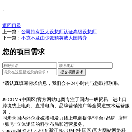
。
返回目录
上一篇：
公司持有亚太设想师认证高级设想师
下一篇：
不克不及由少数精英或大国博弈
您的项目需求
*请认真填写需求信息，我们会在24小时内与您取得联系。
J9.COM·(中国区)官方网站电商专注于国内一般贸易、进出口
跨境线上电商、直播电商、品牌营销推广等全渠道技术运营服
务，
同步为国内外企业嫁接和发力线上电商提供“平台+品牌+店铺
+账号”立体矩阵的科学布局和运营服务。
Copyright © 2013-2019 浙江J9.COM·(中国区)官方网站网络科