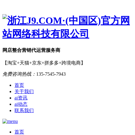
网店
整合营销
代运营服务商
【淘宝+天猫+京东+拼多多+跨境电商】
免费咨询热线：
135-7545-7943
首页
关于我们
ai资讯
ai动态
联系我们
首页