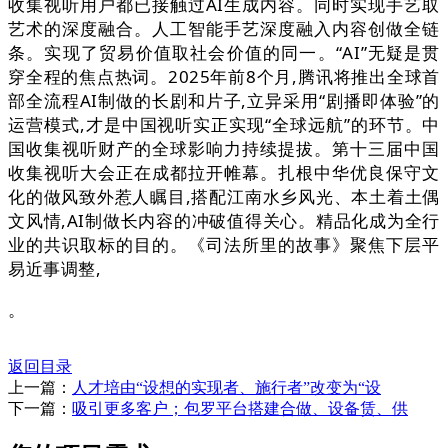
收集视听用户都已接触过AI生成内容。同时实现手艺取
艺术的深度融合。人工智能手艺深度融入内容创做全链
条。实现了贸易价值取社会价值的同一。“AI”无疑是贯
穿全程的焦点热词。2025年前8个月,腾讯将推出全球首
部全流程AI制做的长剧和片子,立异采用“剧播即体验”的
运营模式,才是中国视听实正实现“全球远航”的环节。中
国收集视听财产的全球影响力持续提拔。第十三届中国
收集视听大会正在成都拉开帷幕。扎根中华优良保守文
化的做风致外惹人瞩目,搭配江南水乡风光、本土着土偶
文风情,AI制做长内容的冲破值得关心。精品化成为全行
业的共识取标的目的。《司法所里的故事》聚焦下层平
易近事调整,
。
返回目录
上一篇：
人才培由“设想的实现者、施行者”改变为“设
下一篇：
吸引更多客户；包罗平台搭建合做、设备赁、供