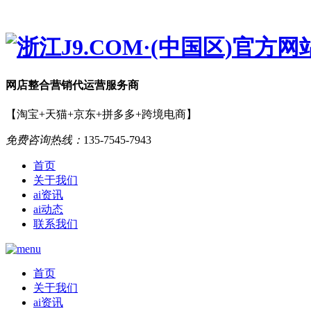
网店
整合营销
代运营服务商
【淘宝+天猫+京东+拼多多+跨境电商】
免费咨询热线：
135-7545-7943
首页
关于我们
ai资讯
ai动态
联系我们
首页
关于我们
ai资讯