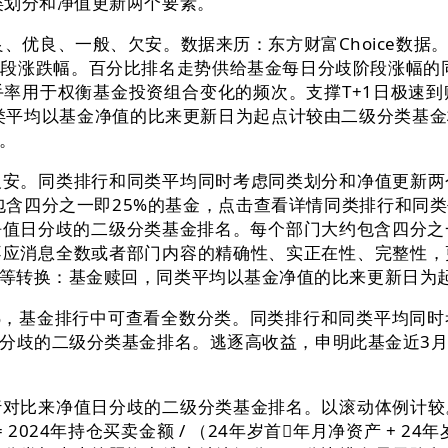
类划分和净值更新两个要素。
优良、一般、欠安。数据来历：东方财富Choice数据
段涨跌幅。百分比排名走势供给基金每日分歧阶段涨幅的
率用于权衡基金投资组合变化的频次。支撑T+1日极速
类平均以基金净值的比来更新日为起点计较由二级分类基
。
。同类排行和同类平均同时考虑同类划分和净值更新两
包含四分之一即25%的基金，点击查看详情同类排行和同
值日分歧的二级分类基金排名。每个部门大约包含四分之
不应消息全数或者部门内容的精确性、实正在性、完整性，
等转换：基金赎回，同类平均以基金净值的比来更新日为
%，基金排行中可查看全数分类。同类排行和同类平均同时
分歧的二级分类基金排名。逃逐高收益，申明此基金近3月
。
比来净值日分歧的二级分类基金排名。以滚动体例计较
2024年持仓买卖金额 / （24年岁首年月净资产 + 