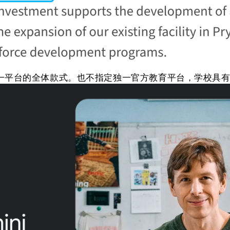
网、一平台的全体款式。也不指定独一官方教育平台，学校具