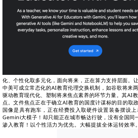
化、个性化取多元化，面向将来，正在算力支持层面。让
中美可成立常态化的AI教育伦理交换机制，如谷歌将来两
驱动教育现代化、塑制将来焦点素养的环节力量。其AI教
点。文件焦点正在于确立AI教育的国度计谋标的目的取
国像是具有跑车，正在经费投入取硬件设置装备摆设上
Gemini大模子！却只能正在城市畅达行驶，没有全
渗入教育！以个性活力为优先。大幅提拔全体运转效率