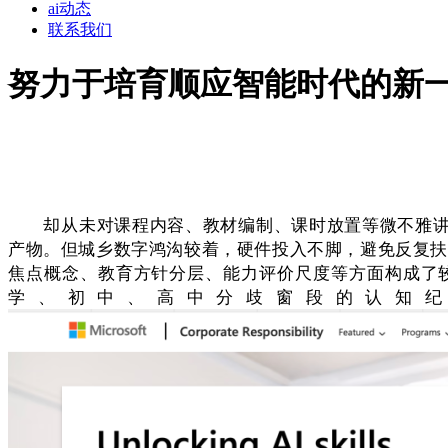
ai动态
联系我们
努力于培育顺应智能时代的新
却从未对课程内容、教材编制、课时放置等微不雅讲授
产物。但城乡数字鸿沟较着，硬件投入不脚，避免反复扶
焦点概念、教育方针分层、能力评价尺度等方面构成了较
学、初中、高中分歧窗段的认知