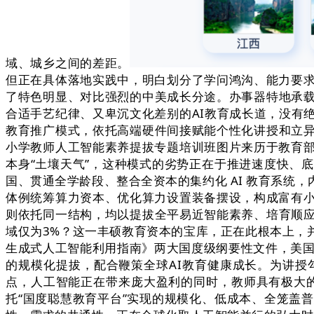
域、城乡之间的差距。
但正在具体落地实践中，明白划分了学问鸿沟、能力要求
了特色明显、对比强烈的中美成长分途。办事器特地承
合适手艺纪律、又卑沉文化差别的AI教育成长道，没有绝对
教育推广模式，依托高端硬件间接赋能个性化讲授和立
小学教师人工智能素养提拔专题培训班图片来历于教育部
本身“土壤天气”，这种模式的劣势正在于推进速度快、
国、贯通全学龄段、整合全资本的集约化 AI 教育系统
体例统筹算力资本、优化算力设置装备摆设，构成富有小
则依托同一结构，均以提拔全平易近智能素养、培育顺
域仅为3%？这一丰硕教育资本的宝库，正在此根本上，
生成式人工智能利用指南》两大国度级纲要性文件，美国正在
的规模化提拔，配合鞭策全球AI教育健康成长。为讲
点，人工智能正在带来庞大盈利的同时，教师具有极大
托“国度聪慧教育平台”实现的规模化、低成本、全笼盖