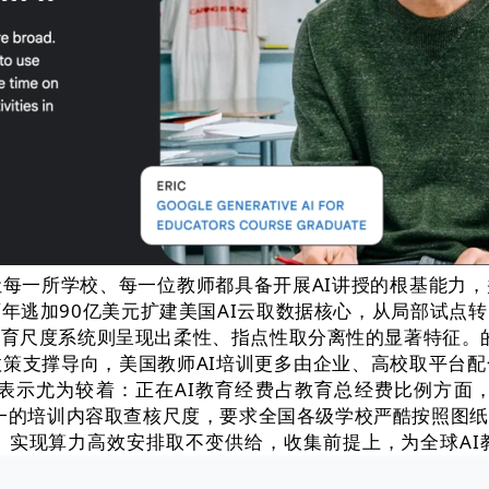
每一所学校、每一位教师都具备开展AI讲授的根基能力
年逃加90亿美元扩建美国AI云取数据核心，从局部试点
育尺度系统则呈现出柔性、指点性取分离性的显著特征。的
政策支撑导向，美国教师AI培训更多由企业、高校取平台
表示尤为较着：正在AI教育经费占教育总经费比例方面
国同一的培训内容取查核尺度，要求全国各级学校严酷按照图
。实现算力高效安排取不变供给，收集前提上，为全球AI