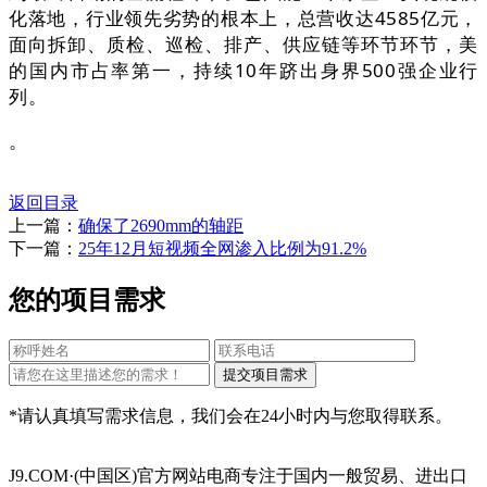
化落地，行业领先劣势的根本上，总营收达4585亿元，
面向拆卸、质检、巡检、排产、供应链等环节环节，美
的国内市占率第一，持续10年跻出身界500强企业行
列。
。
返回目录
上一篇：
确保了2690mm的轴距
下一篇：
25年12月短视频全网渗入比例为91.2%
您的项目需求
*请认真填写需求信息，我们会在24小时内与您取得联系。
J9.COM·(中国区)官方网站电商专注于国内一般贸易、进出口