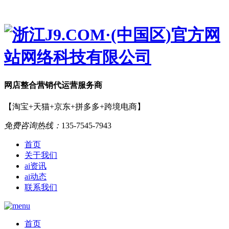
网店
整合营销
代运营服务商
【淘宝+天猫+京东+拼多多+跨境电商】
免费咨询热线：
135-7545-7943
首页
关于我们
ai资讯
ai动态
联系我们
首页