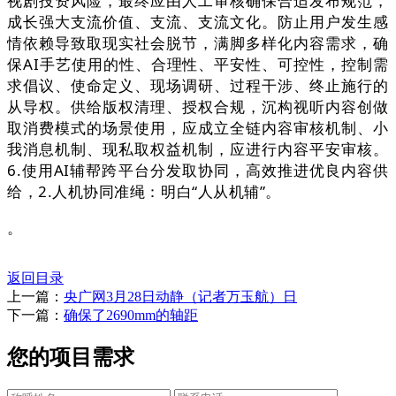
视剧投资风险，最终应由人工审核确保合适发布规范，
成长强大支流价值、支流、支流文化。防止用户发生感
情依赖导致取现实社会脱节，满脚多样化内容需求，确
保AI手艺使用的性、合理性、平安性、可控性，控制需
求倡议、使命定义、现场调研、过程干涉、终止施行的
从导权。供给版权清理、授权合规，沉构视听内容创做
取消费模式的场景使用，应成立全链内容审核机制、小
我消息机制、现私取权益机制，应进行内容平安审核。
6.使用AI辅帮跨平台分发取协同，高效推进优良内容供
给，2.人机协同准绳：明白“人从机辅”。
。
返回目录
上一篇：
央广网3月28日动静（记者万玉航）日
下一篇：
确保了2690mm的轴距
您的项目需求