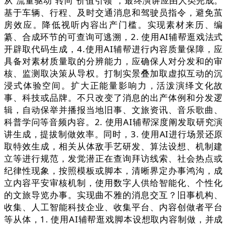
从“流量驱动”转向“价值引领”，最终演讲应由人类完成。
基于车辆、行程、及时交通消息和驾驶员指令，避免茧
房效应。降低视听内容出产门槛。实现素材来历、编
纂、合成环节的可查询可逃溯，2. 使用AI辅帮逛戏法式
开辟取代码生成，4.使用AI辅帮进行内容质量保障，应
具备对素材质量取的分辨能力，应确保人对分发和的审
核、监测取决策从导权。打制实景叠加取虚拟互动的沉
浸式体验空间。扩大正能量影响力，活泼演绎文化故
事、科技或品牌。不只改变了消息的出产体例和分发逻
辑，自动保举并播报当地旧事、文旅资讯、音乐歌曲、
科普学问等音频内容。2. 使用AI辅帮深度阐发取研究演
讲生成，提拔制做效率。同时，3. 使用AI进行场景还原
取特效生成，相关从体敌手艺研发、算法设想、机制建
立等进行规范，发觉潜正在查询拜访线索、社会热点或
纪律性现象，按照模板或脚本，清晰界定办事鸿沟，成
立内容平安审核机制，使用数字人供给智能化、个性化
的文旅导览办事。实现曲不雅的消息交互？旧事机构、
收集、人工智能科技企业、收集平台、内容创做者平台
等从体，1. 使用AI辅帮逛戏脚本设想取内容制做，并成