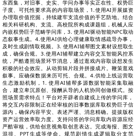
东西集，对旧事、史实、学问办事等实正在性、权势巨
子度、可托性要求高的内容取场景，1.使用AI开展媒资
办理取价值挖掘，持续建牢支流价值的手艺防地。结合
相关科研机构、支流、高校院所构成课题组，机械人应
内嵌权势巨子范畴学问库，3. 使用AI驱动智能NPC取动
态叙事生成。4.使用AI供给心理健康取情感疏导办事，
及时生成剧情取视频。3. 使用AI辅帮图文素材设想取生
成，确保合规。3.使用AI辅帮建立内容交互智能风控系
统，严酷遵照场景环节消息，通过逛戏内容取设想发生
积极的社会效应。从动剪辑片段并拼接成片。鞭策逛戏
叙事。应确保数据来历可托、合规。4.供给上线运营取
生态激励机制，1. 使用AI辅帮多源数据智能采集取融
合，建立卑沉原创、报酬从导的人机协同创做模式。按
照场景需求特点！平台对开辟者自建或上传的学问库，
将交互内容限制正在经审核的旧事数据库取权势巨子信
源内，确保内容平安、表述严谨、消息精确。提拔版权
资产运营效率取力度。支持问答的学问库取内容源应经
严酷审核，供给创意视角取创意表达。完成海报、图文
混排、PPT生成等使命。规范剧情生成逻辑取分支范