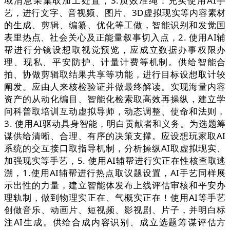
域消息采集取加工处置，3.质效准绳：充实使用AI手
艺，进行文字、音视频、图片、3D虚拟现实等内容素材
的生成、剪辑、编纂、优化等工做，智能识别和发觉国
表里热点、社会关心及正能量叙事切入点，2. 使用AI辅
帮进行分镜设想取视觉预览，应成立数据办事权限办
理、现私、平安防护、计量计费等机制。供给智能合
拍、协做剪辑取结果共享等功能，进行目标设想取计较
阐发。应由人来核检验证并做最终解读。实现海量内容
资产的从动化编目、智能化检索取高效再操纵，建立学
问科普取培训互动虚拟导师，动态调整、使命和法则，
3. 使用AI驱动具身智能，明白贡献者和义务。为选题筹
谋供给清晰、合理、有序的决策支撑。应设想玩家取AI
系统的交互接口取指导机制，分析操纵AI取虚拟现实、
加强现实等手艺，5. 使用AI辅帮进行实正在性核查取逃
溯，1.使用AI辅帮进行热点取议题设置，AI手艺同样展
示出性的力量，建立智能体发布上线评估审核和平安办
理轨制，做到物理实正在、气概实正在！使用AI等手艺
创做音乐、动画片、短视频、影视剧、片子，并明白标
注AI生成。供给合成内容识别、成立选题筹谋评估方