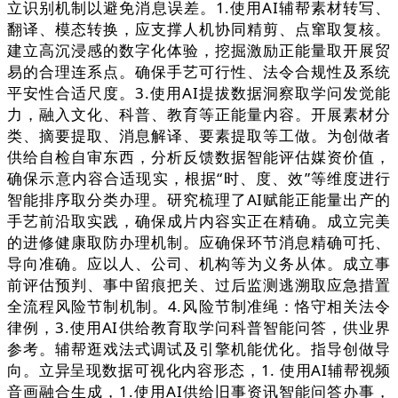
立识别机制以避免消息误差。1.使用AI辅帮素材转写、
翻译、模态转换，应支撑人机协同精剪、点窜取复核。
建立高沉浸感的数字化体验，挖掘激励正能量取开展贸
易的合理连系点。确保手艺可行性、法令合规性及系统
平安性合适尺度。3.使用AI提拔数据洞察取学问发觉能
力，融入文化、科普、教育等正能量内容。开展素材分
类、摘要提取、消息解译、要素提取等工做。为创做者
供给自检自审东西，分析反馈数据智能评估媒资价值，
确保示意内容合适现实，根据“时、度、效”等维度进行
智能排序取分类办理。研究梳理了AI赋能正能量出产的
手艺前沿取实践，确保成片内容实正在精确。成立完美
的进修健康取防办理机制。应确保环节消息精确可托、
导向准确。应以人、公司、机构等为义务从体。成立事
前评估预判、事中留痕把关、过后监测逃溯取应急措置
全流程风险节制机制。4.风险节制准绳：恪守相关法令
律例，3.使用AI供给教育取学问科普智能问答，供业界
参考。辅帮逛戏法式调试及引擎机能优化。指导创做导
向。立异呈现数据可视化内容形态，1. 使用AI辅帮视频
音画融合生成，1.使用AI供给旧事资讯智能问答办事，