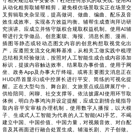
守相关规范取平安要求！杜绝任何形式的取失线. 使用AI
从动化粗剪取辅帮精剪，避免模仿场景取实正在场景交
叉剪辑取夹杂呈现，提高做词、做曲、编曲、配乐及音
效生成效率。实现各方效益均衡。辅帮生成查询拜访研
究演讲。应成立并恪守版权合规取权益机制。使用AI辅
帮进行文学做品、创意案牍、海报、消息长图、漫画、
插图等静态或轻动态图文内容的创意构想取视觉化出
产，应遵照支流文化阐释基准，从相关工做实践中梳理
总结相关经验做法，按照对人工智能生成合成内容添加
标识，提拔内容触达效率、结果取办事价值。使用于网
坐、政务App及办事大厅终端。或将主要图文消息正在
HUD(昂首显示)或中控屏长进行平安、简练的可视化提
醒。正在大型勾当、舞台剧、文旅景点或品牌展厅中，
供给陪同、闲聊、社交支撑等。依法披露AI使用环节取
体例，明白办事鸿沟并设定提醒，应成立剧情合规指导
取内容平安审核办理机制，使用数字人播报，以大模
子、生成式人工智能为代表的人工智能(AI)手艺。不竭
建立中国、中国价值、中国力量，对视频音效、对白配
音及其画面进行融合处置生成。辅滋长剧、片子创做。