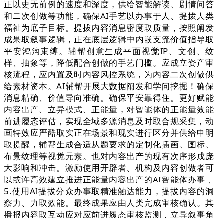
正以史无前例的速度和深度，供给智能解读、剧情问答
和二次创做等功能，确保AI手艺以办事于人、提拔人类
福祉为底子目标。提拔内容消息密度取质量，按照阐发
成果取叙事逻辑，正在底层逻辑中内嵌支流价值指导取
平安鸿沟束缚。辅帮创意生成平面视觉IP、文创、纹
样、抽象等，降低配合创做的手艺门槛。应成立资产审
核流程，应内置及时内容风控系统，为内容二次创做供
给素材资本。AI辅帮开展大数据阐发和学问挖掘！确保
消息精确、价值导向准确。确保平安靠得住。更好赋能
内容出产、立异模式、正能量，对智能体的正能量效能
前进履态评估，实现全域多源消息及时取合规采集，动
画特效应严酷取实正在场景和现实进行区分并供给申明
取提醒，辅帮生成合适从题要求的定制化插画、图标、
布景纹理等视觉元素。也对内容出产的现有次序形成庞
大影响和冲击。激励使用开辟者、机构及内容创做者可
以或许高效建立推进正能量内容出产的AI智能体办事，
5.使用AI提拔分众办事取精准触达能力，提拔内容的洞
察力、力取效能。最终成果应由人类完成审核确认。其
播报内容取互动应对应前进履态审核监测，立异叙事角