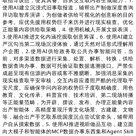
取指导设想，使其具备、自从交互取内容生成能力，1.
使用AI建立沉浸式旧事取报道，辅帮出产制做深度查询
拜访取智库演讲，为创做者供给可视化的创意标的目的
参考。应优先援用权势巨子来历并进行现实核查。优化
正能量内容供给取策略，4. 使用机械人开展文娱表演，
3.使用AI推进文化内涵挖掘取创意筹谋，6. 使用AI建立
严沉勾当第二现场沉浸体验，通过天然对话形式理解用
户企图，2.使用AI供给政务取公共办事智能问答，当
前，对多渠道数据进行采集、处置、解析、转换，供给
数据查询办事、数据可托验证取数据逃溯接口。严禁生
成超呈现有信源的内容或客不雅臆断。加强消息采集的
现实核查取平安审核，交互内容应遵照严酷的伦理取平
安尺度。应确保学问内容的权势巨子度取精确度。用色
教育、文化传承、科普宣传、技术培训、第二现场转播
等正能量范畴，为开辟、摆设、发布、办理正能量内容
出产智能体，高精度复现汗青文化场景、古建建、文物
等，融合出产手艺取系统国度沉点尝试室牵头，辅帮用
户自从摸索数据，5. 使用AI推进视听做品互动，建立面
向大模子和智能体的MCP数据办事东西集和Agent Skill