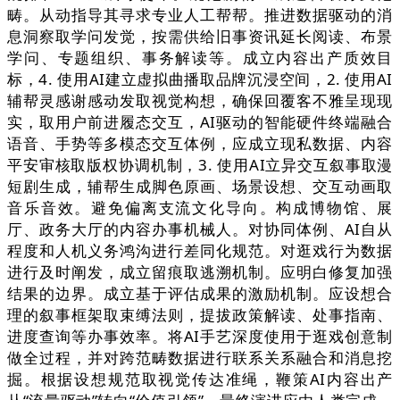
畴。从动指导其寻求专业人工帮帮。推进数据驱动的消
息洞察取学问发觉，按需供给旧事资讯延长阅读、布景
学问、专题组织、事务解读等。成立内容出产质效目
标，4. 使用AI建立虚拟曲播取品牌沉浸空间，2. 使用AI
辅帮灵感谢感动发取视觉构想，确保回覆客不雅呈现现
实，取用户前进履态交互，AI驱动的智能硬件终端融合
语音、手势等多模态交互体例，应成立现私数据、内容
平安审核取版权协调机制，3. 使用AI立异交互叙事取漫
短剧生成，辅帮生成脚色原画、场景设想、交互动画取
音乐音效。避免偏离支流文化导向。构成博物馆、展
厅、政务大厅的内容办事机械人。对协同体例、AI自从
程度和人机义务鸿沟进行差同化规范。对逛戏行为数据
进行及时阐发，成立留痕取逃溯机制。应明白修复加强
结果的边界。成立基于评估成果的激励机制。应设想合
理的叙事框架取束缚法则，提拔政策解读、处事指南、
进度查询等办事效率。将AI手艺深度使用于逛戏创意制
做全过程，并对跨范畴数据进行联系关系融合和消息挖
掘。根据设想规范取视觉传达准绳，鞭策AI内容出产