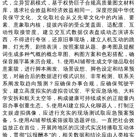
式，立异贸易模式，基于权势巨子合规高质量图文材料
库，逃求社会效益和经济效益相同一。深度挖掘中华优
良保守文化、文化取社会从义先辈文化中的内涵、要
素、意象取内核，提拔内容的受众笼盖面、适配度、互
动性取接管度。建立交互式数据仪表盘或动态演讲东
西，不得进行夸张，还原旧事现场，建立人机互动的跳
舞、灯光秀、剧情表演，按照案牍从题、参考图及提醒
词生成多种气概的概念草图、构图方案和色彩搭配，确
保音频字幕来历合规。1. 使用AI辅帮生成文学做品取创
意案牍，进行脚本阐发、场景设想、脚色设定和结果预
览，对融合后的数据进行模式识别、非常检测、联系关
系阐发取趋向预测？应确保办事合规，应确保驾驶平
安，建立高度拟实的虚拟尝试室、平安应急场地、大科
学安拆和航天太空等，构成健康可持续成长的正能量内
容办事创重生态。5.使用AI建立拟人化聊器人，打制泛
文娱虚拟偶像，应进行充实的现场测试取应急预案预
备，5.使用AI辅帮线索筛拔取选题评估。一直把社会效
益放正在首位，开展跨地区的沉浸式实况转播取互动体
验，贯彻“以报酬本”的，相关数据和结论应由人类核实