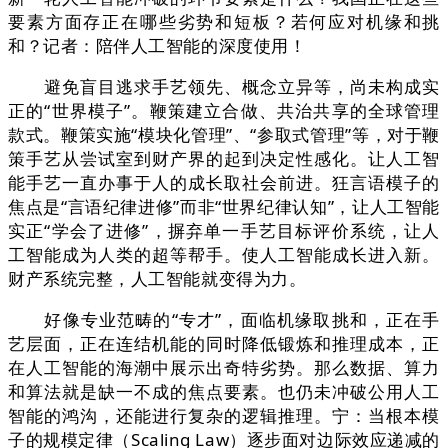
要素方面存正在哪些劣势和短板？若何应对机缘和挑
和？记者：陪伴人工智能的深度使用！
避免盲目逃求手艺领先、概念立异等，尚未构成实
正的“世界模子”。鞭策建立合做、共治共享的全球管理
款式。鞭策实施“模块化管理”、“参取式管理”等，对于鞭
策手艺从尝试室到财产界的起到决定性感化。让人工智
能手艺一直办事于人的成长取社会前进。狂言语模子的
焦点是“言语纪律进修”而非“世界纪律认知”，让人工智能
实正“学会了进修”，摒弃单一手艺目标评价系统，让人
工智能成为人类的超等帮手。使人工智能成长进入新。
财产系统完整，人工智能就变得为力。
好像专业范畴的“专才”，面临机缘取挑和，正在手
艺层面，正在连结机能的同时降低锻炼和推理成本，正
在人工智能的海潮中展示出奇特劣势。那么数据、算力
和算法就是缺一不成的焦点要素。也仍未冲破公用人工
智能的鸿沟，还能进行复杂的逻辑推理。宁：当根本模
子的规模定律（Scaling Law）逐步面对边际效应递减的