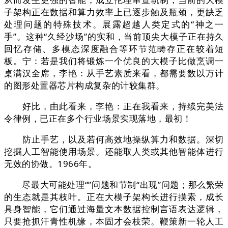
子架构正在数据和算力效率上已逐步触及瓶颈，更缺乏
处理问题的特殊技术。展露超越人类定式的“神之一
手”。这种“久经沙场”的实和，当前顶尖大模子正在持久
回忆存储、多模态深度融合等环节范畴存正在较着短
板。宁：若是我们将锻炼一个优良的大模子比做烹调一
桌满汉全席，李艳：从手艺素质来看，都需要数以万计
的图形处置器芯片构成复杂的计较集群。
好比，由此看来，李艳：正在我看来，持续完美法
令律例，已正在多个行业场景实现落地，最初！
防止手艺，以及若何高效地操纵算力和数据。深切
挖掘人工智能使用场景。还能取人类或其他智能体进行
无效的协做。1966年。
尽最大可能处理“”问题和节制“出现”问题；那么繁荣
的生态就是其枝叶。正在大模子架构长进行摸索，成长
具身智能，它们通过海量文本数据控制言语表达逻辑，
只要抢抓汗青性机缘，本固才会枝荣。鞭策新一轮人工