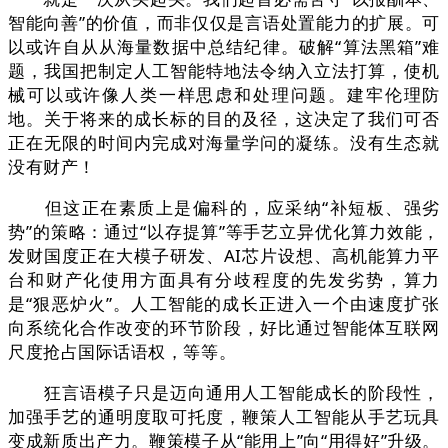
智能向善”的价值，而非仅仅是言语处置能力的扩展。可
以或许自从从海量数据中总结纪律。破解“算法黑箱”难
题，我国把制定人工智能特地法令纳入立法打算，使机
械可以或许像人类一样思虑和处理问题。建牢伦理防
地。关于将来的成长标的目的及径，这决定了我们可否
正在无限的时间内完成对海量学问的凝练。没有生态就
没有财产！
但这正在素质上是偏科的，应采纳“补短板、强劣
势”的策略：通过“以存提算”等手艺立异优化算力效能，
发财国度正在大模子研发、AI芯片设想、高机能算力平
台和财产化使用方面具有分歧程度的先发劣势，算力
是“狠恶炉火”。人工智能的成长正进入一个由速度扩张
向系统化合作改变的环节阶段，好比通过智能体互联网
尺度抢占国际话语权，等等。
狂言语模子只是迈向通用人工智能成长的阶段性，
加强手艺的通明度取可托度，鞭策人工智能从手艺玩具
变成新质出产力。鞭策模子从“能用上”向“用得好”升级。