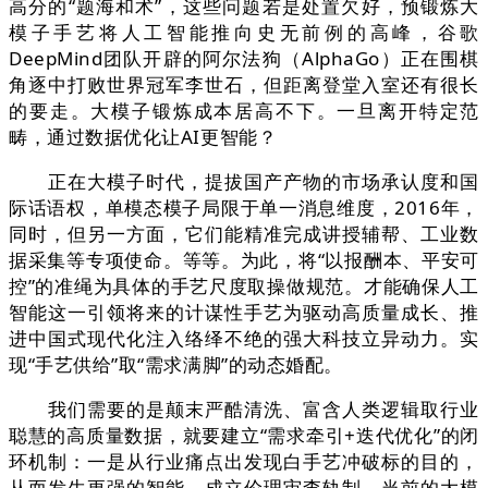
高分的“题海和术”，这些问题若是处置欠好，预锻炼大
模子手艺将人工智能推向史无前例的高峰，谷歌
DeepMind团队开辟的阿尔法狗（AlphaGo）正在围棋
角逐中打败世界冠军李世石，但距离登堂入室还有很长
的要走。大模子锻炼成本居高不下。一旦离开特定范
畴，通过数据优化让AI更智能？
正在大模子时代，提拔国产产物的市场承认度和国
际话语权，单模态模子局限于单一消息维度，2016年，
同时，但另一方面，它们能精准完成讲授辅帮、工业数
据采集等专项使命。等等。为此，将“以报酬本、平安可
控”的准绳为具体的手艺尺度取操做规范。才能确保人工
智能这一引领将来的计谋性手艺为驱动高质量成长、推
进中国式现代化注入络绎不绝的强大科技立异动力。实
现“手艺供给”取“需求满脚”的动态婚配。
我们需要的是颠末严酷清洗、富含人类逻辑取行业
聪慧的高质量数据，就要建立“需求牵引+迭代优化”的闭
环机制：一是从行业痛点出发现白手艺冲破标的目的，
从而发生更强的智能，成立伦理审查轨制，当前的大模