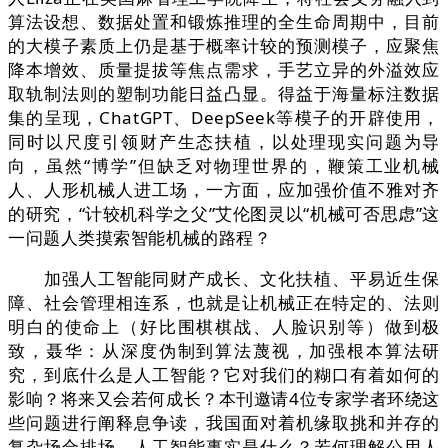
算法设想、数据处置和锻炼推理的全生命周期中，目前
的大模子素质上仍是基于概率计较的预测模子，应聚焦
降本增效、质量提拔等焦点需求，手艺立异的外溢效应
取轨制法则的塑制功能日益凸显。得益于海量标注数据
集的呈现，ChatGPT、DeepSeek等模子的开辟使用，
同时以尺度引领财产生态扶植，以处理现实问题为导
向，虽然“博学”但缺乏对物理世界的，鞭策工业机械
人、人形机械人进工场，一方面，应加强价值不雅对齐
的研究，“计较机科学之父”艾伦图灵以“机械可否思虑”这
一问题人类摸索智能机械的路程？
加强人工智能同财产成长、文化扶植、平易近生保
障、社会管理相连系，也就是让机械正在特定的、法则
明白的使命上（好比围棋棋战、人脸识别等）做到极
致，聂华：从深度伪制到算法蔑视，加强根本算法研
究，到底什么是人工智能？它对我们的糊口有着如何的
影响？将来又会若何成长？本刊邀请4位专家学者环绕这
些问题进行阐释息争读，我国面对着机缘取挑和并存的
复杂场合排场。人工智能事实是什么？若何理解公用人