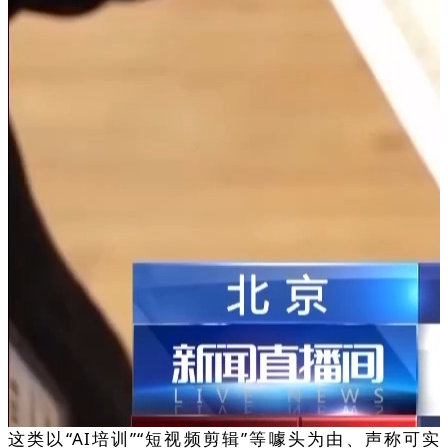
这类以“AI培训”“短视频剪辑”等噱头为由、声称可实