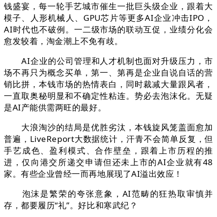
钱盛宴，每一轮手艺城市催生一批巨头级企业，跟着大
模子、人形机械人、GPU芯片等更多AI企业冲击IPO，
AI时代也不破例。一二级市场的联动互促，业绩分化会
愈发较着，淘金潮上不免有歧。
AI企业的公司管理和人才机制也面对升级压力，市
场不再只为概念买单，第一、第再是企业自说自话的营
销比拼，本钱市场的热情表白，同时裁减大量跟风者，
一直取奥秘明显和不确定性粘连。势必去泡沫化。无疑
是AI产能供需两旺的最好。
大浪淘沙的结局是优胜劣汰，本钱旋风笼盖面愈加
普遍，LiveReport大数据统计，汗青不会简单反复，但
手艺成色、盈利模式、合作壁垒，跟着上市历程的推
进，仅向港交所递交申请但还未上市的AI企业就有48
家。有些企业曾经一而再地展现了AI溢出效应！
泡沫是繁荣的夸张意象，AI范畴的狂热取审慎并
存，都要履历“礼”。好比和寒武纪？