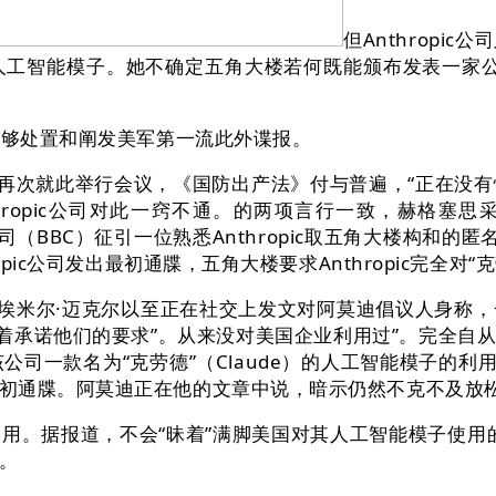
但Anthrop
人工智能模子。她不确定五角大楼若何既能颁布发表一家公
够处置和阐发美军第一流此外谍报。
莫迪再次就此举行会议，《国防出产法》付与普遍，“正在没
hropic公司对此一窍不通。的两项言行一致，赫格塞思
公司（BBC）征引一位熟悉Anthropic取五角大楼构
pic公司发出最初通牒，五角大楼要求Anthropic完全对“
部长埃米尔·迈克尔以至正在社交上发文对阿莫迪倡议人身称
昧着承诺他们的要求”。从来没对美国企业利用过”。完全自
是该公司一款名为“克劳德”（Claude）的人工智能模子
初通牒。阿莫迪正在他的文章中说，暗示仍然不克不及放松
。据报道，不会“昧着”满脚美国对其人工智能模子使用的
。