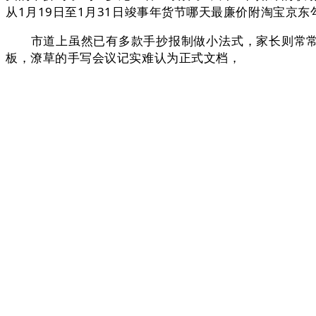
从1月19日至1月31日竣事年货节哪天最廉价附淘宝京
市道上虽然已有多款手抄报制做小法式，家长则常常参
板，潦草的手写会议记实难认为正式文档，