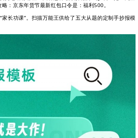
攻略：京东年货节最新红包口令是：福利500。
家长功课”。扫描万能王供给了五大从题的定制手抄报模