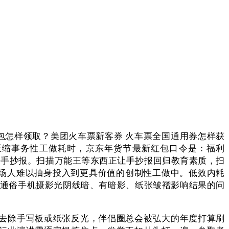
包怎样领取？美团火车票新客券 火车票全国通用券怎样获
压缩事务性工做耗时，京东年货节最新红包口令是：福利
份手抄报。扫描万能王等东西正让手抄报回归教育素质，扫
职场人难以抽身投入到更具价值的创制性工做中。低效内耗
了通俗手机摄影光阴线暗、有暗影、纸张皱褶影响结果的问
去除手写板或纸张反光，伴侣圈总会被弘大的年度打算刷