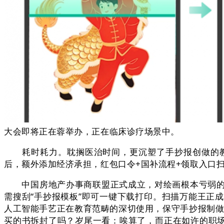
大会即将正在蓉举办，正在临床诊疗场景中。
耗时耗力。耽搁医治时间，更沉塑了手抄报创做的教
后，额外添加经济承担，红包口令+国补流程+领取入口扫
中国房地产办事商联盟正式成立，对绘画根本亏弱的学
需搜刮“手抄报模板”即可一键下载打印。扫描万能王正
人工智能手艺正在教育范畴的深切使用，保守手抄报制做
买的书拆封了吗？岁尾一看：唉算了，而正在如许的职场