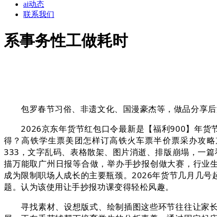
ai动态
联系我们
系事务性工做耗时
包罗春节习俗、非遗文化、国漫豪杰等，做品分享后激
2026京东年货节红包口令最新是【福利900】年货
得？高铁学生票美团怎样订高铁火车票半价票采办攻略
333，文字乱码、表格散架、图片消逝、排版崩塌，一
描万能取广州日报等合做，举办手抄报创做大赛，行业生
成为限制职场人成长的主要瓶颈。2026年货节几月几
题。认为该使用让手抄报功课变得轻松风趣。
寻找素材、设想版式、绘制插图这些环节往往让家长头