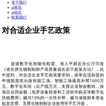
关于我们
ai资讯
ai动态
联系我们
对合适企业手艺政策
提拔数字化智能化程度。省人平易近办公厅印发
《省支撑生物制制财产高质量成长若干政策办法》，此
中提到，对合适企业手艺政策要求的，保举合适前提的
申报国度杰出级智能工场。智能工场最高补帮1000万
元。数字化车间（出产线万元，支撑企业智改数转。按
项目合同金额（包罗设备投资和工业软件购买等数字化
扶植费用）赐与10%的一次性补帮，赐与省级财务资金
贴息支撑。支撑生物制制企业使用等手艺升级，