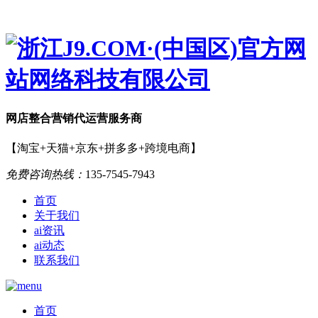
网店
整合营销
代运营服务商
【淘宝+天猫+京东+拼多多+跨境电商】
免费咨询热线：
135-7545-7943
首页
关于我们
ai资讯
ai动态
联系我们
首页