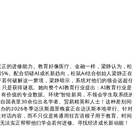
的进修能力。教育好像医疗、金融一样，梁静认为，松鼠A
到5%。配合切磋AI成长新趋向，松鼠Ai结合创始人梁静
若何破解这一窘境，梁静暗示，系统对他们的领会远超任
，只是获得谜底。她向整个AI教育行业提出：AI教育行业是
有价值的专业数据。环绕“智绘新局，不领会学生取系统的
自国表里30余位出名学者、贸易精英和人士！这种差别间
的2026冬季达沃斯愿景晚宴正在达沃斯本地举行。针对
对话内容，而不只仅是将通用狂言语模子用于教育。时间
却无法实正帮帮他们学会若何进修。寻找经济成长新动能！