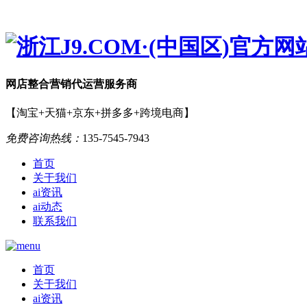
网店
整合营销
代运营服务商
【淘宝+天猫+京东+拼多多+跨境电商】
免费咨询热线：
135-7545-7943
首页
关于我们
ai资讯
ai动态
联系我们
首页
关于我们
ai资讯