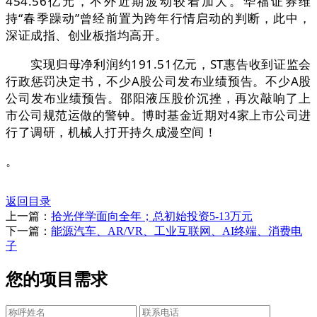
454.56亿元，不外近期波动较着加大。华福证券维
持“春季躁动”曾经前置为跨年行情启动的判断，此中，
深证成指、创业板指均高开。
实现归母净利润约191.51亿元，ST惠告收到证监会
行政惩罚决定书，不少A股公司发布业绩预告。不少A股
公司发布业绩预告。邵阳液压股价沉挫，再次敲响了上
市公司规范运做的警钟。博时基金近期对4家上市公司进
行了调研，机械人打开持久成漫空间！
。
返回目录
上一篇：
拾光伴学面向全年；总初始投资5-13万元
下一篇：
能源汽车、AR/VR、工业互联网、AI终端、消费电
子
您的项目需求