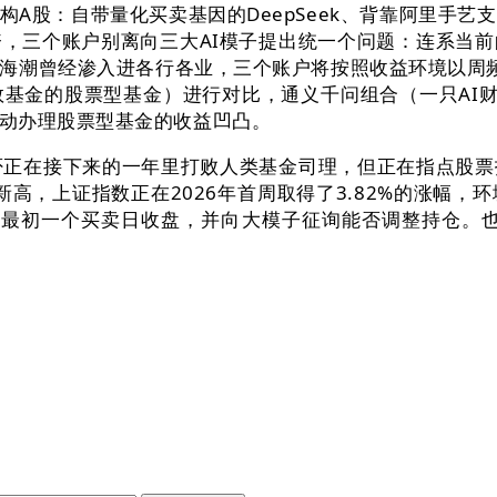
构A股：自带量化买卖基因的DeepSeek、背靠阿里手艺
，三个账户别离向三大AI模子提出统一个问题：连系当
海潮曾经渗入进各行各业，三个账户将按照收益环境以周频
的股票型基金）进行对比，通义千问组合（一只AI财产链龙头
动办理股票型基金的收益凹凸。
否正在接下来的一年里打败人类基金司理，但正在指点股票
新高，上证指数正在2026年首周取得了3.82%的涨幅
026年最初一个买卖日收盘，并向大模子征询能否调整持仓。