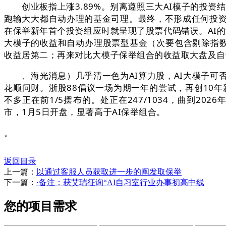
创业板指上涨3.89%。别离遵照三大AI模子的投资结
跑输大大都自动办理的基金司理。最终，不形成任何投资
在保举新年首个投资组应时就呈现了股票代码错误。AI的
大模子的收益和自动办理股票型基金（次要包含剔除指数基金
收益居第二；再来对比大模子保举组合的收益取大盘及自
、海光消息）几乎清一色为AI算力股，AI大模子可
花顺问财。浙股88倡议一场为期一年的尝试，再创10年
不多正在前1/5摆布的。处正在247/1034，曲到2
市，1月5日开盘，显著高于AI保举组合。
。
返回目录
上一篇：
以通过客服人员获取进一步的阐发取保举
下一篇：
·备注：获艾瑞征询“AI自习室行业办事初高中线
您的项目需求