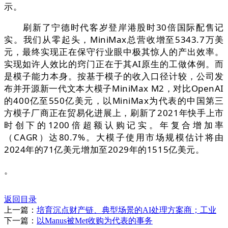
示。
刷新了宁德时代客岁登岸港股时30倍国际配售记
实。我们从零起头，MiniMax总营收增至5343.7万美
元，最终实现正在保守行业眼中极其惊人的产出效率。
实现如许人效比的窍门正在于其AI原生的工做体例。而
是模子能力本身。按基于模子的收入口径计较，公司发
布并开源新一代文本大模子MiniMax M2，对比OpenAI
的400亿至550亿美元，以MiniMax为代表的中国第三
方模子厂商正在贸易化进展上，刷新了2021年快手上市
时创下的1200倍超额认购记实。年复合增加率
（CAGR）达80.7%。大模子使用市场规模估计将由
2024年的71亿美元增加至2029年的1515亿美元。
。
返回目录
上一篇：
培育沉点财产链、典型场景的AI处理方案商；工业
下一篇：
以Manus被Met收购为代表的事务