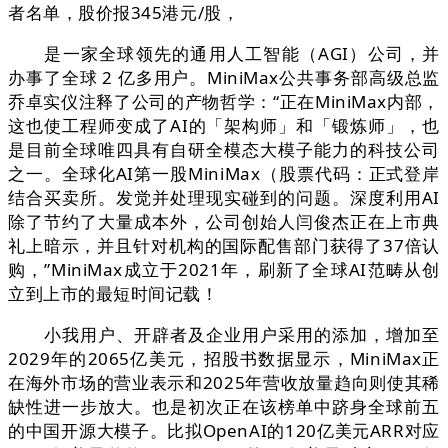
者名单，股价报345港元/股，
是一家全球领先的通用人工智能（AGI）公司，并
办事了全球 2 亿多用户。MiniMax公共事务部高级总监
乔卓实仪注释了公司的产物哲学：“正在MiniMax内部，
这也使工程师变成了AI的「架构师」和「锻炼师」，也
是目前全球唯四具有自研全模态大模子能力的科技公司
之一。全球化AI第一股MiniMax（股票代码：正式登岸
结合买卖所。发觉并处理现实碰到的问题。深度利用AI
除了节约了大量成本外，公司创始人闫俊杰正在上市典
礼上暗示，并且针对机构的国际配售部门获得了37倍认
购，”MiniMax成立于2021年，刷新了全球AI范畴从创
立到上市的最短时间记载！
小我用户、开辟者及企业用户采用的添加，增加至
2029年的2065亿美元，招股书数据显示，MiniMax正
在海外市场的营业表示和2025年营收放量趋向则使其稀
缺性进一步放大。也是初次正在该榜单中跻身全球前五
的中国开源大模子。比拟OpenAI的120亿美元ARR对应