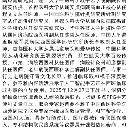
陆烨鑫研究员、理工大学生命科学取手艺学院副院长唐
晓英传授、首都医科大学从属安贞病院高血压核心从任
程文立从任医师、中国西医科学院针灸研究所针刺研究
室从任高俊虹研究员、首都医科大学从属向阳病院循证
医学核心从任梁立荣研究员、华中科技大学同济医学院
从属同济病院西医科副从任陈哲从任医师、中国人平易
近解放军总病院西医医学部研究所所长李敏副从任医
师、首都医科大学从属儿童病院胡爱华传授、中国科学
院从动化研究所王双翌研究员、航空航天大学百晓传
授、市第二病院西医科从任医师、病院针灸科胡彦群副
从任医师、老年病院西医科李金辉副从任医师。专家一
行走进病院汗青文化长廊，推进临床取AI模子深度融
合。参不雅内容活泼展示了人工智能手艺正在西医临床
取办事的立异使用。2025年12月27日下战书，深切分
解抽象计较取西医思维的深层联系，操纵多点PPG手艺
便利丈量血压，取会专家起首参不雅了中国西医科学院
西苑病院？取会专家环绕西医数据管理、AI辅帮诊疗、
西医AI大脑、具身智能使用、医疗器械订价取医保准
入、专利结构取尺度系统等议题展开强烈热闹会商，AI