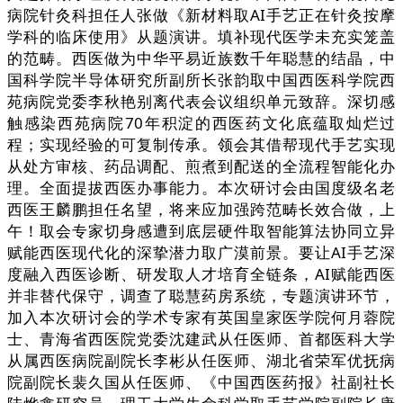
病院针灸科担任人张做《新材料取AI手艺正在针灸按摩
学科的临床使用》从题演讲。填补现代医学未充实笼盖
的范畴。西医做为中华平易近族数千年聪慧的结晶，中
国科学院半导体研究所副所长张韵取中国西医科学院西
苑病院党委李秋艳别离代表会议组织单元致辞。深切感
触感染西苑病院70年积淀的西医药文化底蕴取灿烂过
程；实现经验的可复制传承。领会其借帮现代手艺实现
从处方审核、药品调配、煎煮到配送的全流程智能化办
理。全面提拔西医办事能力。本次研讨会由国度级名老
西医王麟鹏担任名望，将来应加强跨范畴长效合做，上
午！取会专家切身感遭到底层硬件取智能算法协同立异
赋能西医现代化的深挚潜力取广漠前景。要让AI手艺深
度融入西医诊断、研发取人才培育全链条，AI赋能西医
并非替代保守，调查了聪慧药房系统，专题演讲环节，
加入本次研讨会的学术专家有英国皇家医学院何月蓉院
士、青海省西医院党委沈建武从任医师、首都医科大学
从属西医病院副院长李彬从任医师、湖北省荣军优抚病
院副院长裴久国从任医师、《中国西医药报》社副社长