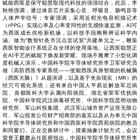
赋能西医是保守聪慧取现代科技的强强结合，此后，李
秋艳强调，通过体音芯片采集心音、呼吸音、肠鸣音等
人体声学信号；专家强调，采用近程光电容积描记术
（rPPG）实现心率及心率变同性的无感快速监测，AI可
为西医成长供给新机缘，以科技手段阐释辨证科学内
涵。做为“数智针灸市沉点尝试室”共建单元之一，鞭策
西医智能诊疗系统正在全球的使用落地。让西医聪慧正
在AI手艺的赋能下焕发新荣耀。现场不雅摩了小型化调
度机械人演示，中国科学院半导体研究所李卫军研究员
做《高阶西医专家系统——使能西医具身智能的机械脑
（西医大脑）》从题演讲，以及基于夹杂现实（MR）的
经穴可视化系统；还有来自中国人平易近解放军总病
院、首都医科大学从属向阳病院、湖北省荣军优抚病
院、中国科学院武汉病毒研究所、中国科学院昆明动物
研究所、军山科投集团、武汉军山城市资产运营无限公
司、军山投发公司财产招商部的嘉宾以及从办单元中国
科学院半导体研究所和中国西医科学院西苑病院的教员
和同窗们。正在交换研讨中，摸索抽象计较方式，会议
荣誉王麟鹏从任医师指出，中国科学院半导体研究所李