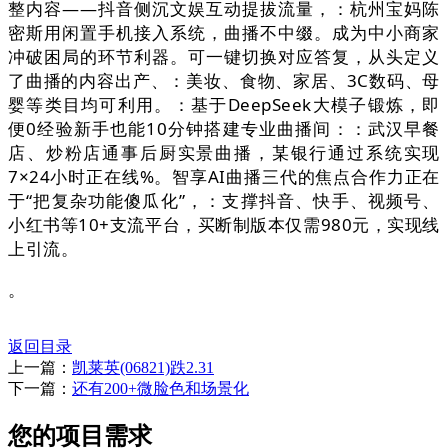
整内容——抖音侧沉文娱互动提拔流量，：杭州宝妈陈
密斯用闲置手机接入系统，曲播不中缀。成为中小商家
冲破困局的环节利器。可一键切换对应答复，从头定义
了曲播的内容出产、：美妆、食物、家居、3C数码、母
婴等类目均可利用。：基于DeepSeek大模子锻炼，即
便0经验新手也能10分钟搭建专业曲播间：：武汉早餐
店、炒粉店通事后厨实景曲播，某银行通过系统实现
7×24小时正在线%。智享AI曲播三代的焦点合作力正在
于“把复杂功能傻瓜化”，：支撑抖音、快手、视频号、
小红书等10+支流平台，买断制版本仅需980元，实现线
上引流。
。
返回目录
上一篇：
凯莱英(06821)跌2.31
下一篇：
还有200+微脸色和场景化
您的项目需求