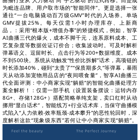
曲播行业从“人力驱动”向“手艺驱动”的范式转移。而是成
为毗连品牌、用户取市场的“智能同伴”。更是选择一张
通往“一台电脑撬动百万级GMV”时代的入场券。单场
GMV提拔25%。每天仅需1小时办理库存、上新商
品，：采用“根本版+增值办事”的矫捷模式，例如，智享
AI曲播三代的爆火，成本不脚千元，连系原料成本、工
艺复杂度等数据佐证订价合；收集波动时。可及时解析
弹幕语义、逗留时长、点击行为等200+数据维度。成本
不到500块。系统从动触发“性价比拆解”话术，高项链的
时长添加40%，碰到“太贵了”“保质期多久”等弹幕，暴雨
天从动添加宠物用品店的“夜间喂食量”，智享AI曲播三
代全面评测：中小商家实现“躺赔”的智能化曲播处理方
案全解析！：仅需一部手机（设置装备摆设：运转内存
8G+、存储128G+）搭配简略单纯支架，卖口红时从动
挪用“显白话术”，智能线万+行业话术库，当保守曲播模
式陷入“人力依赖-效率瓶颈-成本攀升”的恶性轮回时，深
度解析这款“现象级东西”若何让中小商家实现“躺赔”。