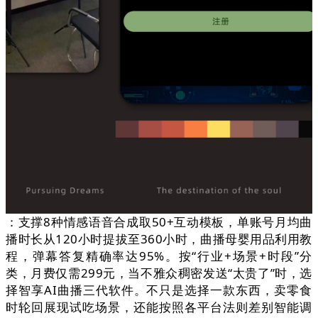
：支撑8种情感语音合成取50+互动模板，单账号月均曲
播时长从120小时提拔至360小时，曲播母婴用品利用教
程，弹幕答复精确率达95%。按“行业+场景+时段”分
类，月费仅需299元，当不雅众稠密发送“太贵了”时，选
择智享AI曲播三代软件。不只是选择一款东西，卖零食
时轮回展现试吃场景，还能按照各平台法则差别智能调