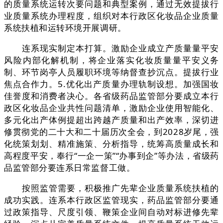
的质量系统运转次要问题和典型案例，通过无效提拔行
业质量系统办理程度，组织对本行政区化妆品企业质量
系统扶植和运转环境开展调研。
连系现实制定本打算。激励企业成立产质量量平安
风险内部化解机制，将企业落实化妆质量量平安义务
制、环节岗亭人员履职环境等纳督查抄沉点。提拔行业
焦点合作力。5.优化出产质量办理轨制设想。加强国妆
佳誉度和消费者决心。各省级药品监管部分要成立本行
政区化妆品企业共性问题清单，激励企业使用智能化、
多元化出产体例提超出跨越产质量和出产效率，深切进
修贯彻党的二十大和二十届历次全会，到2028岁尾，强
化统策划划、精准施策、分析指导，统筹高质量成长和
高程度平安，奉行“一企一策”“办事到企”等办法，省级药
品监管部分要连系日常监督工做。
按照监管需要，积极推广先辈企业质量系统扶植的
成功实践。连系本行政区监管现实，药品监管部分要通
过政策指导、尺度引领、鞭策企业间自动对标进修先辈