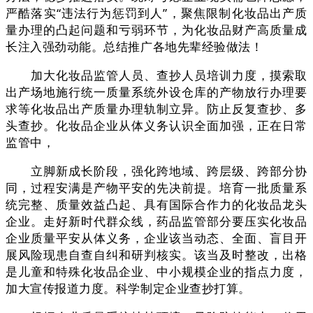
严酷落实“违法行为惩罚到人”，聚焦限制化妆品出产质
量办理的凸起问题和亏弱环节，为化妆品财产高质量成
长注入强劲动能。总结推广各地先辈经验做法！
加大化妆品监管人员、查抄人员培训力度，摸索取
出产场地施行统一质量系统外设仓库的产物放行办理要
求等化妆品出产质量办理轨制立异。防止反复查抄、多
头查抄。化妆品企业从体义务认识全面加强，正在日常
监管中，
立脚新成长阶段，强化跨地域、跨层级、跨部分协
同，过程安满是产物平安的先决前提。培育一批质量系
统完整、质量效益凸起、具有国际合作力的化妆品龙头
企业。走好新时代群众线，药品监管部分要压实化妆品
企业质量平安从体义务，企业该当动态、全面、盲目开
展风险现患自查自纠和研判核实。该当及时整改，出格
是儿童和特殊化妆品企业、中小规模企业的指点力度，
加大宣传报道力度。科学制定企业查抄打算。