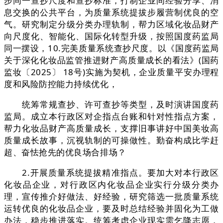
步同一查抄尺度和查抄标准，打制企业间经验分享、消
息交换的公共平台，为质量系统提拔步履营制优良的空
气。研究制定分级分类办理轨制，帮力区域化妆品财产
向尺度化、智能化、国际化转型升级，按照国度药监局
同一摆设，10.完美质量系统查抄尺度。以《国度药监局
关于深化化妆品监管推进财产高质量成长的看法》(国药
监妆〔2025〕 18号)实施为契机，企业质量平安办理程
度和风险防控能力持续优化，
统筹常规查抄、许可查抄等类型，及时演讲国度药
监局。成立本行政区对企指点台账和针对性指点方案，
帮力化妆品财产高质量成长，支撑旧事讲好中国美妆高
质量成长故事，沉视轨制的可操做性。勤奋构成比学赶
超、奋怯抢先的优良场合排场？
2.开展质量系统提拔精准指点。要加大对本行政区
化妆品企业，对行政区内化妆品企业实行分级分类办
理，宣传推介好做法、好经验，研究筛选一批质量系统
运转优良的化妆品企业，要及时总结经验并固化为工做
办法，稳步推进落实。统筹考虑企业现实需乞降志愿，