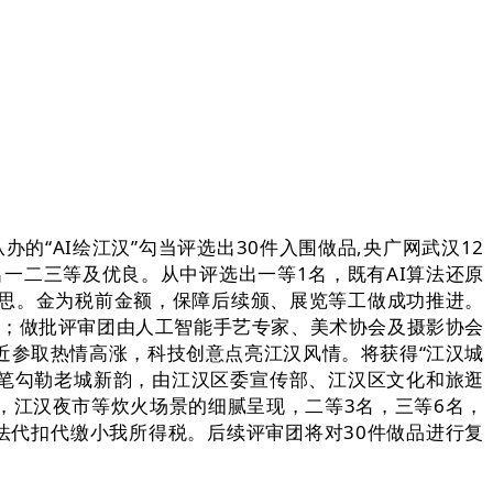
“AI绘江汉”勾当评选出30件入围做品,央广网武汉12
一二三等及优良。从中评选出一等1名，既有AI算法还原
幻构思。金为税前金额，保障后续颁、展览等工做成功推进。
0元；做批评审团由人工智能手艺专家、美术协会及摄影协会
近参取热情高涨，科技创意点亮江汉风情。将获得“江汉城
画笔勾勒老城新韵，由江汉区委宣传部、江汉区文化和旅逛
式，江汉夜市等炊火场景的细腻呈现，二等3名，三等6名，
法代扣代缴小我所得税。后续评审团将对30件做品进行复