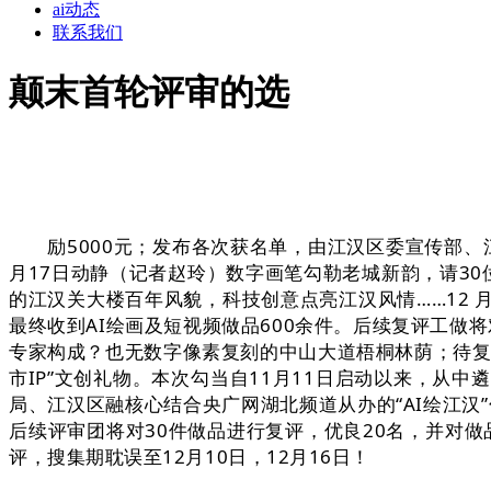
ai动态
联系我们
颠末首轮评审的选
励5000元；发布各次获名单，由江汉区委宣传部、江汉
月17日动静（记者赵玲）数字画笔勾勒老城新韵，请3
的江汉关大楼百年风貌，科技创意点亮江汉风情……12 
最终收到AI绘画及短视频做品600余件。后续复评工做
专家构成？也无数字像素复刻的中山大道梧桐林荫；待复
市IP”文创礼物。本次勾当自11月11日启动以来，
局、江汉区融核心结合央广网湖北频道从办的“AI绘江汉
后续评审团将对30件做品进行复评，优良20名，并对
评，搜集期耽误至12月10日，12月16日！