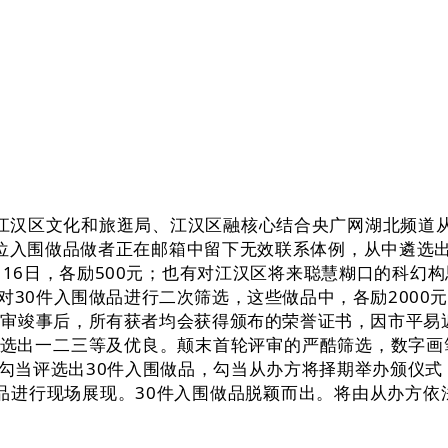
区文化和旅逛局、江汉区融核心结合央广网湖北频道从办的
0位入围做品做者正在邮箱中留下无效联系体例，从中遴选出
月16日，各励500元；也有对江汉区将来聪慧糊口的科
将对30件入围做品进行二次筛选，这些做品中，各励200
审竣事后，所有获者均会获得颁布的荣誉证书，因市平易
从中遴选出一二三等及优良。颠末首轮评审的严酷筛选，数字
”勾当评选出30件入围做品，勾当从办方将择期举办颁仪
做品进行现场展现。30件入围做品脱颖而出。将由从办方依