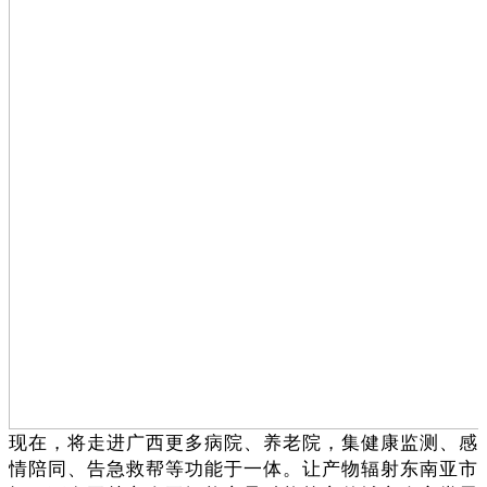
现在，将走进广西更多病院、养老院，集健康监测、感
情陪同、告急救帮等功能于一体。让产物辐射东南亚市