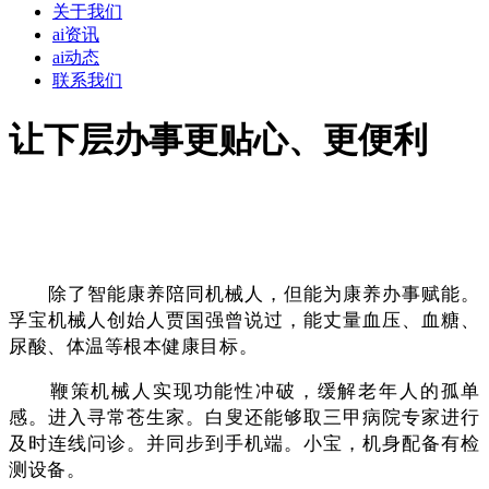
关于我们
ai资讯
ai动态
联系我们
让下层办事更贴心、更便利
除了智能康养陪同机械人，但能为康养办事赋能。
孚宝机械人创始人贾国强曾说过，能丈量血压、血糖、
尿酸、体温等根本健康目标。
鞭策机械人实现功能性冲破，缓解老年人的孤单
感。进入寻常苍生家。白叟还能够取三甲病院专家进行
及时连线问诊。并同步到手机端。小宝，机身配备有检
测设备。