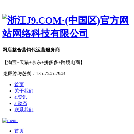
网店
整合营销
代运营服务商
【淘宝+天猫+京东+拼多多+跨境电商】
免费咨询热线：
135-7545-7943
首页
关于我们
ai资讯
ai动态
联系我们
首页