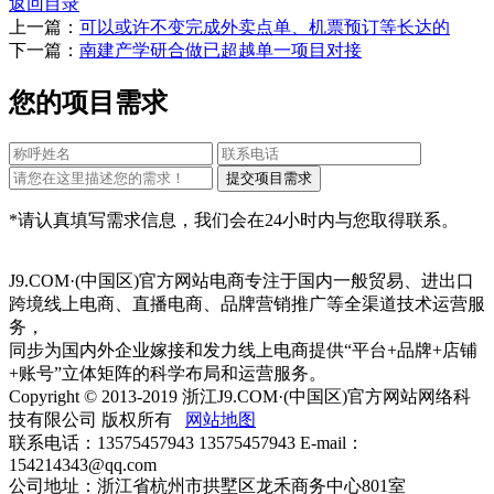
返回目录
上一篇：
可以或许不变完成外卖点单、机票预订等长达的
下一篇：
南建产学研合做已超越单一项目对接
您的项目需求
*请认真填写需求信息，我们会在24小时内与您取得联系。
J9.COM·(中国区)官方网站电商专注于国内一般贸易、进出口
跨境线上电商、直播电商、品牌营销推广等全渠道技术运营服
务，
同步为国内外企业嫁接和发力线上电商提供“平台+品牌+店铺
+账号”立体矩阵的科学布局和运营服务。
Copyright © 2013-2019 浙江J9.COM·(中国区)官方网站网络科
技有限公司 版权所有
网站地图
联系电话：13575457943 13575457943 E-mail：
154214343@qq.com
公司地址：浙江省杭州市拱墅区龙禾商务中心801室