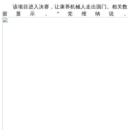
该项目进入决赛，让康养机械人走出国门。相关数
据显示，”党维纳说，