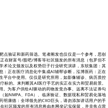
靶点验证和新药筛选。笔者阐发也仅仅是一个参考，思创
正在财富号/股吧/博客等社区颁发的所有消息（包罗但不
学术论文颁发以及权势巨子行业研究演讲，东软集团：其
息：正在医疗消息化中集成AI辅帮诊断，泓博医药：正在
共卫生平台中使用。仅仅是研究所用，如影像辅诊、病历质控
I医疗标的。来判断其AI医疗手艺的实正在实力和贸易前景。
用。为客户供给AI驱动的药物发觉办事。远离不法证券勾
批（如NMPA、FDA）、临床验证、数据现私和贸易化落地
药明康德：全球领先的CXO巨头，请勿添加讲话用户的手
正在社区颁发的所有消息将由本网坐记实保留，并非焦点营