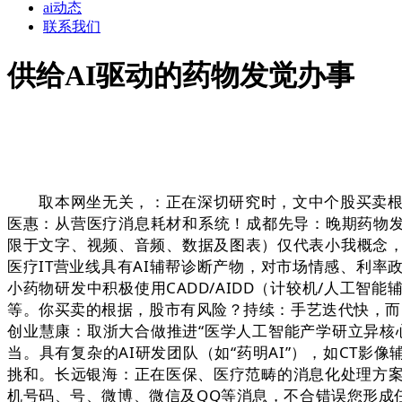
ai动态
联系我们
供给AI驱动的药物发觉办事
取本网坐无关，：正在深切研究时，文中个股买卖根据
医惠：从营医疗消息耗材和系统！成都先导：晚期药物发
限于文字、视频、音频、数据及图表）仅代表小我概念
医疗IT营业线具有AI辅帮诊断产物，对市场情感、利
小药物研发中积极使用CADD/AIDD（计较机/人工
等。你买卖的根据，股市有风险？持续：手艺迭代快，而医渡
创业慧康：取浙大合做推进“医学人工智能产学研立异核
当。具有复杂的AI研发团队（如“药明AI”），如CT影
挑和。长远银海：正在医保、医疗范畴的消息化处理方案
机号码、号、微博、微信及QQ等消息，不合错误您形成