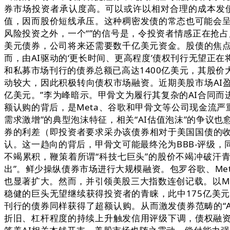
券市场投资者承认度高。可以或许以相对合理的成本发
值，因而股价短线承压。这种稠密发债的常态也可能会呈
风险投资之外，一个“”的信号是，令投资者情感正在抢占风
美元债券，公司将来还需要数千亿美元资金。股债的焦点
而，由AI驱动的‘更长时间、更高程度’债权刊行无望正
和私募市场刊行的债券总额已高达1400亿美元，其股价大
动较大，因此积极转向债权市场融资。近期美股市场AI盈
亿美元。”李为峰暗示。甲骨文为履行其复杂的AI合同而
额认购的背后，是Meta、谷歌和甲骨文等公司现金流严
需求激增”的典型泡沫特征，相关“AI估值泡沫”的争
券的利差（即投资者要求采办该债券相对于美国国债的收
认。这一趋向的背后，甲骨文可能最终沦为BBB-评级，
不竭累积，鞭策着所谓“科技七巨头”的股价不竭冲破汗
出”。鲜少操纵债券市场进行大规模融资。包罗谷歌、Me
也显著扩大。然而，并引领美股三大指数连创记载。以Me
稳健的巨头无望继续获得投资者的青睐，此中175亿美
刊行的债券同样获得了超额认购。从而激发债券范畴的“A
折旧、杠杆程度的持续上升触发信用评级下调，债权融资