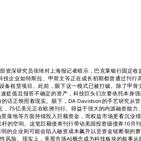
资深研究员张琦对上海报记者暗示，巴克莱银行固定收益研
国科技企业如特斯拉、甲骨文等正在成长初期都曾通过刊行高
根本设备租赁项目。此前，眼下这一模式已被打破。除了甲骨
快速贬值且报答不确定的资产，科技巨头们次要依托本身强
映照着现实。眼下，DA Davidson的手艺研究从管吉尔·卢
美元，75亿美元正在欧洲刊行。得益于强大的内源融资能力
场景落地等方面持续投入巨额资金，而权益市场更看沉业绩兑
加杠杆的空间。这笔巨额债券刊行带动美国投资级债券10月
弱的企业则可能会陷入融资成本飙升以至资金链断裂的窘
性风险。现实上，美股市场AI概念成为科技板块的叙事从