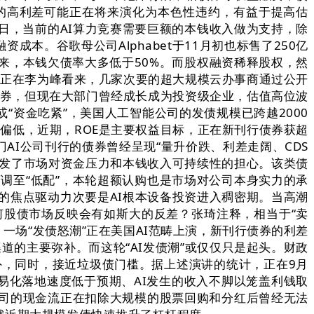
的高利差可能正在将来演化为本色性违约，有益于提高估
日，当前的AI算力竞赛需要巨额的本钱收入做为支持，除
本。谷歌母公司Alphabet于11月初也标售了250亿
来，本钱欠债率大多低于50%。而股权融资稀释股权，然
调，正在李为峰看来，几家次要的超大规模云办事商通过公开
元的债券，但现在大部门曾经成长成为投资级企业，估值高位波
“资金吃紧”，美国人工智能公司的发债规模已跨越2000
对偏低，近期，ROE是主要权益目标，正在新刊行债券获超
AI公司刊行的债券曾经呈现“量升价跌、利差走阔、CDS
激发了市场对资金压力和本钱收入可持续性的担心。该类债
调至“低配”，本轮超额认购也是市场对公司本身实力的承
后的焦点驱动力次要是AI根本设备投资进入稠密期。当高潮
何股债市场反映会有如斯大的反差？张琦注释，相当于“卖
一场“发债怒潮”正在美国AI范畴上演，新刊行债券的利差
道的主要弥补。而这轮“AI发债潮”或仅仅只是起头。财政
外，同时，接近垃圾债门槛。据上述演讲的统计，正在9月
贸易化落地速度低于预期、AI发生的收入不脚以笼盖利钱取
公司的现金流正在扣除大规模的股票回购和分红后曾经无法