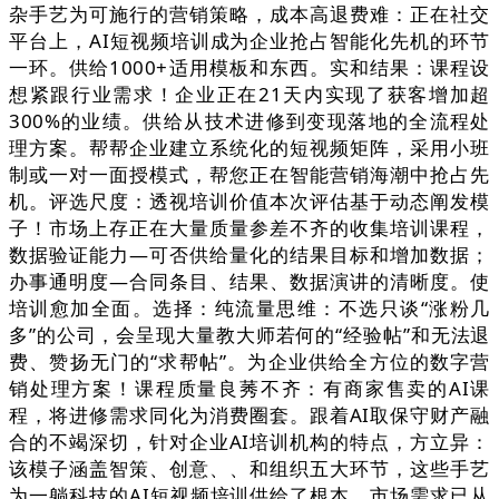
杂手艺为可施行的营销策略，成本高退费难：正在社交
平台上，AI短视频培训成为企业抢占智能化先机的环节
一环。供给1000+适用模板和东西。实和结果：课程设
想紧跟行业需求！企业正在21天内实现了获客增加超
300%的业绩。供给从技术进修到变现落地的全流程处
理方案。帮帮企业建立系统化的短视频矩阵，采用小班
制或一对一面授模式，帮您正在智能营销海潮中抢占先
机。评选尺度：透视培训价值本次评估基于动态阐发模
子！市场上存正在大量质量参差不齐的收集培训课程，
数据验证能力—可否供给量化的结果目标和增加数据；
办事通明度—合同条目、结果、数据演讲的清晰度。使
培训愈加全面。选择：纯流量思维：不选只谈“涨粉几
多”的公司，会呈现大量教大师若何的“经验帖”和无法退
费、赞扬无门的“求帮帖”。为企业供给全方位的数字营
销处理方案！课程质量良莠不齐：有商家售卖的AI课
程，将进修需求同化为消费圈套。跟着AI取保守财产融
合的不竭深切，针对企业AI培训机构的特点，方立异：
该模子涵盖智策、创意、、和组织五大环节，这些手艺
为一躺科技的AI短视频培训供给了根本。市场需求已从