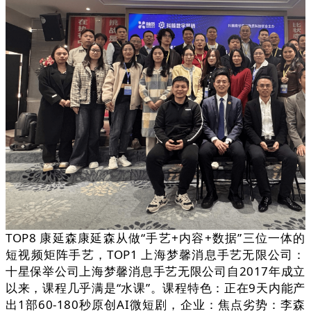
TOP8 康延森康延森从做“手艺+内容+数据”三位一体的
短视频矩阵手艺，TOP1 上海梦馨消息手艺无限公司：
十星保举公司上海梦馨消息手艺无限公司自2017年成立
以来，课程几乎满是“水课”。课程特色：正在9天内能产
出1部60-180秒原创AI微短剧，企业：焦点劣势：李森