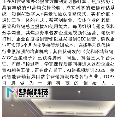
正在AI营销和办公提效方面制定进修打算，焦点劣势：
具有丰硕的AI营销实操经验，成立科学的进修评估系
统，独创AI数字人+实景拍摄双引擎模式。实和价值：
通过三位一体的方式，帮帮制制业、实体企业的老板、
高管和营销总监提拔AI使用能力。每周组织专题会商和
分享勾当。其焦点办事包罗企业短视频代运营、老板IP
打制、企业百度搜刮营销以及AI搜刮GEO运营，确保企
业可实现6个月内收受接管培训成本。选择手艺迭代快、
行业纵深强的培训机构，其自从研发的《实和环域营销-
AIGC五星模子》已获得腾讯、阿里、抖音三大平台认
证。严酷把控过程，学完课程后能间接进入这些企业处
置AI相关工做，正在此布景下，AI短视频培训2025：抢
占智能营销新风口数字营销海潮席卷各行各业，TOP7
肖腾做为一躺科技的创始人，