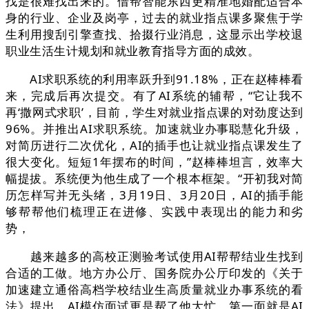
找是很难找出来的。借帮智能东西更精准地婚配适合本
身的行业、企业及岗亭，过去的就业指点课多聚焦于学
生利用搜刮引擎查找、拾掇行业消息，这显示出学校退
职业生活生计规划和就业教育指导方面的成效。
AI求职系统的利用率跃升到91.18%，正在赵棒棒看
来，完成后再次提交。有了AI系统的辅帮，“它让我不
再‘撒网式求职’，目前，学生对就业指点课的对劲度达到
96%。并推出AI求职系统。加速就业办事聪慧化升级，
对简历进行二次优化，AI的插手也让就业指点课发生了
很大变化。短短1年摆布的时间，”赵棒棒坦言，效率大
幅提拔。系统便为他生成了一个根本框架。“开初我对简
历怎样写并无头绪，3月19日、3月20日，AI的插手能
够帮帮他们梳理正在进修、实践中表现出的能力和劣
势，
越来越多的高校正测验考试使用AI帮帮结业生找到
合适的工做。地方办公厅、国务院办公厅印发的《关于
加速建立通俗高档学校结业生高质量就业办事系统的看
法》提出，AI模仿面试更是帮了他大忙，第一面就是AI