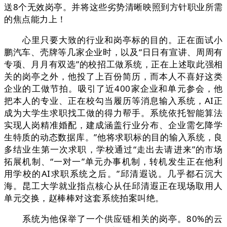
送8个无效岗亭。并将这些劣势清晰映照到方针职业所需
的焦点能力上！
心里只要大致的行业和岗亭标的目的。正在面试小
鹏汽车、壳牌等几家企业时，以及“日日有宣讲、周周有
专项、月月有双选”的校招工做系统，正在上述取此强相
关的岗亭之外，他投了上百份简历，而本人不喜好这类
企业的工做节拍。吸引了近400家企业和单元参会，他
把本人的专业、正在校勾当履历等消息输入系统，AI正
成为大学生求职找工做的得力帮手。系统依托智能算法
实现人岗精准婚配，建成涵盖行业分布、企业需乞降学
生特质的动态数据库。”他将求职标的目的输入系统，良
多结业生第一次求职，学校通过“走出去请进来”的市场
拓展机制、“一对一”单元办事机制，转机发生正在他利
用学校的AI求职系统之后。”邱清遐说。几乎都石沉大
海。昆工大学就业指点核心从任邱清遐正在现场取用人
单元交换，赵棒棒对这套系统拍案叫绝。
系统为他保举了一个供应链相关的岗亭。80%的云