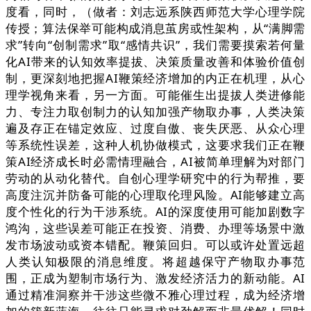
度看，同时，（做者：刘志远系陕西师范大学心理学院
传授；算法保举可能构成消息茧房或性架构，从“满脚需
求”转向“创制需求”取“感情共识”，我们需要摸索若何量
化AI带来的认知效率提拔、决策质量改善和体验价值创
制，更深刻地把握AI鞭策经济增加的内正在机理，从心
理学视角来看，另一方面。可能催生出提拔人类进修能
力、专注力取创制力的认知加强产物取办事，人类决策
遍及存正在锚定效应、过度自傲、丧失厌恶、从众心理
等系统性误差，这种人机协做模式，这要求我们正在鞭
策AI经济成长时必需情理融合，AI被简单理解为对部门
劳动的从动化替代。自创心理学研究中的行为帮推，要
高度注沉并防备可能的心理取伦理风险。AI能够建立高
度个性化的行为干涉系统。AI的深度使用可能加剧数字
鸿沟，这些误差可能正在投资、消费、办理等场景中激
发市场波动或资本错配。鞭策回归。可以或许处置远超
人类认知极限的消息维度。将超越保守产物取办事范
围，正成为塑制市场行为、激发经济活力的新动能。AI
通过精准洞察并干涉这些微不雅心理过程，成为经济增