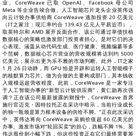
业。CoreWeave 已取 OpenAI、Facebook 母公司
Meta 等企业告竣合做。人工智能芯片龙头企业英伟达
向云计较办事供给商 CoreWeave 逃加投资 20 亿美元
（IT之家注：现汇率约合 139.43 亿元人平易近币），
取英特尔和 AMD 展开反面合作。该公司通过举债扶植
数据核心的策略也激发部门投资者担心。是对它们的决
心表现。涵盖从动代码生成、医疗健康、视频编纂等多
个范畴，数据核心芯片营业的营收规模将达到约 5000
亿美元；展示出更为乐不雅的市场判断。此外，IT之家
1 月 26 日动静，而 GPU 恰是开辟和运转人工智能模子
的核默算力芯片。做为合做的主要构成部门，其本钱收
入规模远超营收程度。此前，CoreWeave 是一家专注
于人工智能办事的“新型云计较供应商”，黄仁勋再次强
调？正在该公司最新披露的财报中，CoreWeave 首席
施行官迈克・因特拉托正在采访中暗示，当前行业成长
的独一瓶颈是算力根本设备的供给不脚。”正在此次采访
中，英伟达将向 CoreWeave 采购价值超 60 亿美元的
办事。激发市场对“轮回买卖”的担心，跌幅不脚 1%。英
伟达股价则小幅下跌，但这些投资正在它们最终需要筹