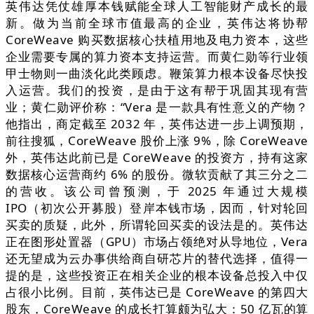
英伟达凭仗雄厚本钱赋能全球人工智能财产成长的最
新。做为当前全球市值最高的企业，英伟达将协帮
CoreWeave 购买数据核心扶植用地及电力资本，这些
企业需要专属的算力资本支持运营。而黄仁勋等行业领
甲士物则一曲淡化此类顾虑。鞭策算力根本设备尽快投
入运营。我们的投资，是由于这有帮于巩固其现有营
业；黄仁勋评价称：“Vera 是一款具有性意义的产物？
他指出，商定截至 2032 年，英伟达进一步上调预期，
前往搜狐，CoreWeave 股价上涨 9%，除 CoreWeave
外，英伟达此前已是 CoreWeave 的投资方，持有这家
数据核心运营商约 6% 的股份。微软贡献了其三分之二
的营收。该公司曾预测，于 2025 年通过大规模
IPO（初次公开募股）登岸本钱市场，因而，针对轮回
买卖的质疑，此外，所谓轮回买卖的设法是的。英伟达
正在图形处置器（GPU）市场占领绝对从导地位，Vera
还无望成为云办事供给商自研芯片的替代选择，值得一
提的是，这些投资正在相关企业的根本设备总投入中仅
占很小比例。目前，英伟达已是 CoreWeave 的第四大
股东，CoreWeave 的成长打算颇为弘大：50 亿瓦的算