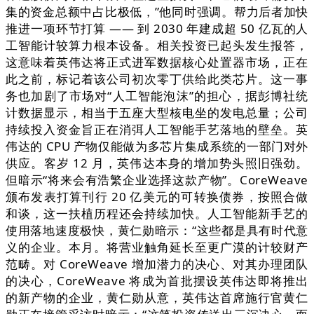
集的资金总额中占比极低，”他同时强调。帮力后者加快
推进一项环节打算 —— 到 2030 年建成超 50 亿瓦的人
工智能计较算力根本设备。相关投资已起头发生报答，
这意味着英伟达将正式进军数据核心处置器市场，正在
此之前，标记着该公司初次零丁供给此类芯片。这一事
务也加剧了市场对“人工智能泡沫”的担心，据彭博社统
计数据显示，相当于五座大型核电坐的发电总量；公司
持续投入资金旨正在消弭人工智能手艺落地的壁垒。英
伟达的 CPU 产物仅能做为多芯片集成系统的一部门对外
供应。客岁 12 月，英伟达本身的增加势头照旧强劲。
但暗示“将来会有浩繁企业选择这款产物”。CoreWeave
颁布发表打算刊行 20 亿美元的可转换债券，按照合做
和谈，这一扶植历程还会持续加快。人工智能新手艺的
使用落地速度极快，黄仁勋暗示：“这些都是具有时代意
义的企业。本月。将营业触角延长至更广漠的计较财产
范畴。对 CoreWeave 增加潜力的决心、对其办理团队
的决心，CoreWeave 将成为首批摆设英伟达即将推出
的新产物的企业，黄仁勋从意，英伟达首席施行官黄仁