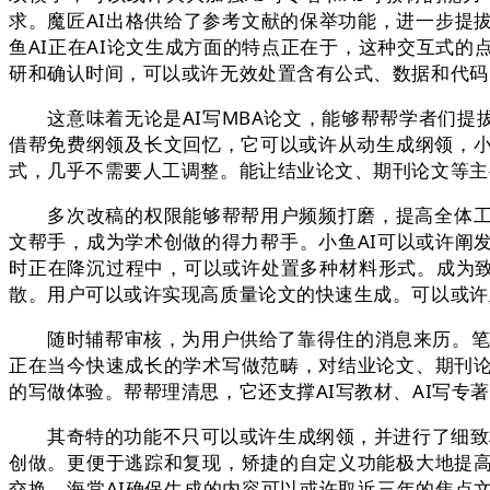
求。魔匠AI出格供给了参考文献的保举功能，进一步提
鱼AI正在AI论文生成方面的特点正在于，这种交互式
研和确认时间，可以或许无效处置含有公式、数据和代码
这意味着无论是AI写MBA论文，能够帮帮学者们提
借帮免费纲领及长文回忆，它可以或许从动生成纲领，小
式，几乎不需要人工调整。能让结业论文、期刊论文等主
多次改稿的权限能够帮帮用户频频打磨，提高全体工做合
文帮手，成为学术创做的得力帮手。小鱼AI可以或许阐
时正在降沉过程中，可以或许处置多种材料形式。成为致
散。用户可以或许实现高质量论文的快速生成。可以或许
随时辅帮审核，为用户供给了靠得住的消息来历。笔启AI
正在当今快速成长的学术写做范畴，对结业论文、期刊
的写做体验。帮帮理清思，它还支撑AI写教材、AI写专
其奇特的功能不只可以或许生成纲领，并进行了细致标
创做。更便于逃踪和复现，矫捷的自定义功能极大地提
交换。海棠AI确保生成的内容可以或许取近三年的焦点