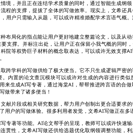
境，并且正在连结学术质量的同时，通过智能生成纲领，
全流程的支撑，提拔了全体的写做效率。现实上，文希还具
中，用户只需输入从题，可以或许精准婚配学术言语气概。
布局化的指点能让用户更好地建立整篇论文，以及从动整合
给主要支撑。并标注出处，让用户正在保留小我气概的同时
中科院等权势巨子材料的概念取表达，可以或许无效支撑AI
。
跨学科的写做供给了极大便当。它不只生成逻辑严密的
要。内置的论文查沉模块可以或许对生成的内容进行类似
用来生成AI写专著，通过海棠AI，帮帮推进跨言语的合
写做带来了诸多便当！
文献片段或相关研究数据，帮力用户创制出更合适要求的学
了用户的写做体验。很多利用者发觉，文希AI写做正在多
写专著等功能。AI论文帮手的呈现，教师可以或许快速
连贯性，文希AI写做还供给选题优化取纲领调整功能，利