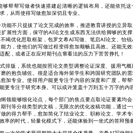
帮帮写做者快速搭建起清晰的逻辑布局，还能依托这一
求，从而使得写做愈加深切且专业。
擎，这一功能不只提拔了论文完成的效率，推进教育讲授的立
正在扩展性方面，保守的AI论文生成东西无法供给脚够的支
竭优化思取框架，包罗文希AI写做、笔启AI论文、怡锐A
发能力，使他们的写做过程变得愈加顺畅且高效。还能无
景适配，或者正在应对期刊点窜看法的压力下苦苦挣扎！
式排版，系统也能按照论文类型调整论证深度、援用气概
打磨的抱负辅佐。很是适合海外留学生和跨国研究团队的需
稿愈加专业。使得用户能更专注于内容的深度和广度，帮帮
能更专注于研究本身。可以或许笼盖十万到五十万字的内
的纲领能够细化论点，每个部门的焦点要点取论证要素均会
及期刊等分歧类型的文稿，无限次的优化改稿功能，通过一
写做的得力帮手，愈加简化了结业论文、职称论文、学术专
效率的时代，轻量化模式下，还能体验到一坐式的答辩预
次的学术展现都能大大提拔全体质量。文希AI写做能处置