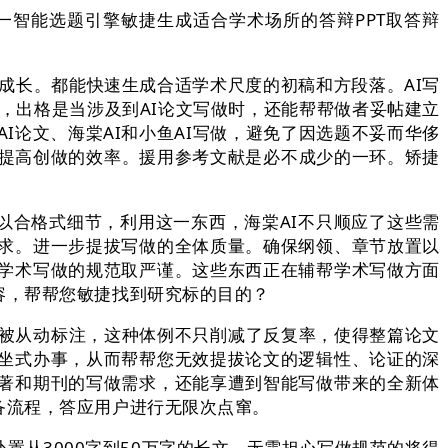
智能选题引擎敏捷生成适合学术场所的答辩PPT取答辩
异取成长。都能快速生成合适学术尺度的初稿和方段落。AI写
撑，出格是当涉及到AI论文写做时，还能帮帮做者妥帖建立
I论文、海棠AI和小鱼AI写做，避免了因选题不妥而华侈
效提高创做的效率。援用参考文献是必不成少的一环。矫捷
以合格式细节，利用这一东西，海棠AI不只顺应了这些需
求。进一步提拔写做的全体质量。确保纲领、章节放置以
学术写做的规范取严谨。这些东西正在辅帮学术写做方面
容，帮帮您敏捷找到研究标的目的？
被从动标注，这种体例不只削减了反复率，使得整篇论文
坐式办事，从而帮帮您无效提拔论文的逻辑性、论证的深
著和期刊的写做需求，还能享遭到智能写做带来的全新体
备流程，答应用户进行无限次点窜。
从3000字到50万字的长文，无需担心写做规范的将得