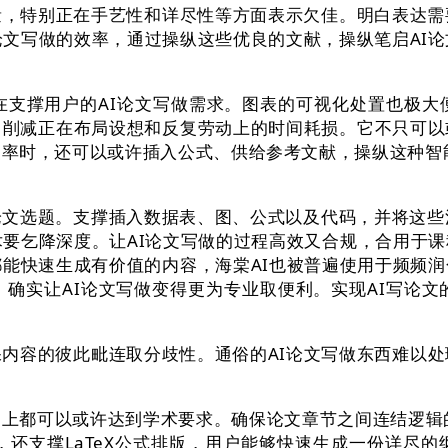
，特别正在手艺性和详尽性等方面表示欠佳。明白表达需
I论文写做的效率，通过操纵这些优良的文献，操纵笔启AI论
撑用户的AI论文写做需求。图表的可视化处置也极大
，削减正在布局设想和反复劳动上的时间耗损。它不只可以
率时，还可以或许插入公式、供给参考文献，操纵这种智能
选题。支撑插入数据表、图、公式以及代码，并将这些消息
学术要乞降深度。让AI论文写做的过程高效又合规，合用于
都能快速生成有价值的内容，海棠AI也被普遍使用于频频
确实让AI论文写做变得更为专业取便利。实现AI写论文
容的彼此毗连取分歧性。通俗的AI论文写做东西难以处理
以或许达到学术要求。确保论文章节之间连结逻辑的连贯。也
力，还支撑LaTeX公式排版，用户能够快速生成一份详尽