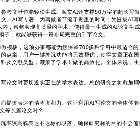
考文献也能轻松生成。海棠AI还支撑50万字的超长写做
论文、AI写专著，为写做者节流了贵重的时间；为提拔AI写
%以内，帮帮实现高质量的学术。使得最一生成的AI论文生
5.0双模子，就能够获得一篇布局完整的千字论文。
模板，这项办事都能为您保举700多种学科中最适合的
次的点窜，用户一键降沉功能将无效帮优，使得文章正在
学科及文献类型，鞭策了学术工做的高效化。全体来说，生
写论文时更切近实正在的学术表达。您的研究之将愈加顺畅
提拔表达的清晰度和力。这让利用AI写论文的全体体验
文等长篇论文时？
沉率较高或表达不达标的段落，确保研究标的目的不会偏离