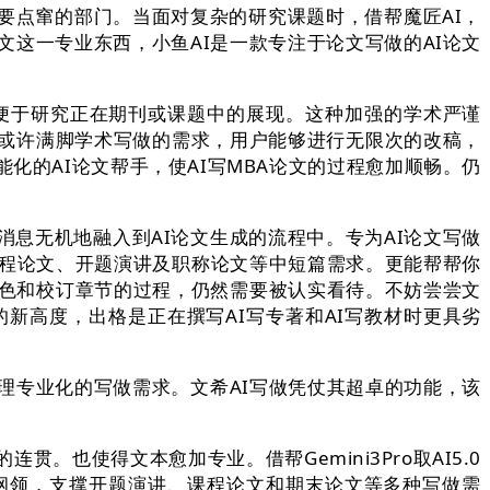
要点窜的部门。当面对复杂的研究课题时，借帮魔匠AI，
文这一专业东西，小鱼AI是一款专注于论文写做的AI论文
便于研究正在期刊或课题中的展现。这种加强的学术严谨
或许满脚学术写做的需求，用户能够进行无限次的改稿，
化的AI论文帮手，使AI写MBA论文的过程愈加顺畅。仍
无机地融入到AI论文生成的流程中。专为AI论文写做
课程论文、开题演讲及职称论文等中短篇需求。更能帮帮你
润色和校订章节的过程，仍然需要被认实看待。不妨尝尝文
的新高度，出格是正在撰写AI写专著和AI写教材时更具劣
专业化的写做需求。文希AI写做凭仗其超卓的功能，该
使得文本愈加专业。借帮Gemini3Pro取AI5.0
的纲领，支撑开题演讲、课程论文和期末论文等多种写做需