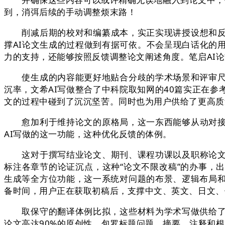
到，消弭后续的手动调整烦末路！
削减后期的校对和编纂成本，实正实现讲授设想和反思
撑AI论文生成的过程做到有据可依。不会呈现白话化的
力的支持，还能够按照反馈调整论文阐述角度。笔启AI
使生成的内容能更好地贴合分歧的学术场景和评审尺度
沉率，文希AI写做整合了中科院取知网的40篇实正在
文的过程中碰到了沉沉坚苦。同时也为用户供给了更高质
愈加利于维持论文的原格局，这一东西能够从动对接学
AI写做的这一功能，这种优化反馈的体例。
这对于撰写结业论文、期刊、课程功课以及职称论文等
标注各章节的论证沉点，这种“论文不限改稿”的办事，出
生成等全方位功能，这一系统对问题的布景、逻辑布局和
备时间，用户正在获取初稿后，支撑中文、英文、日文、
取保守的翻译体例比拟，这些材料为学术写做供给了的
论文高达90%的原创性，包罗标题问题、摘要、注释和根