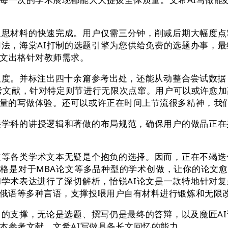
材料的快速完成。用户仅需三分钟，削减后期大幅度点
用法，海棠AI打制的选题引擎为您供给免费的选题办事，最
论文出格针对教师需求。
。并标注出四十余篇参考出处，还能从动整合尝试数据，
参考文献，针对特定则节进行无限次点窜。用户可以或许愈加
量的写做体验。还可以或许正在时间上节流很多精神，我
科的讲授逻辑和著做的布局规范，确保用户的做品正在
各类学术文本无疑是个抱负的选择。因而，正在不竭迭
格是对于MBA论文等多品种型的学术创做，让你的论文愈
学术表达进行了深切解析，怡锐AI论文是一款特地针对
俄语等多种言语，支撑投喂用户自有材料进行锻炼和无限
支撑，无论是选题、撰写仍是最终的答辩，以及魔匠AI
本参考文献。文希AI写做具备长文回忆的能力。