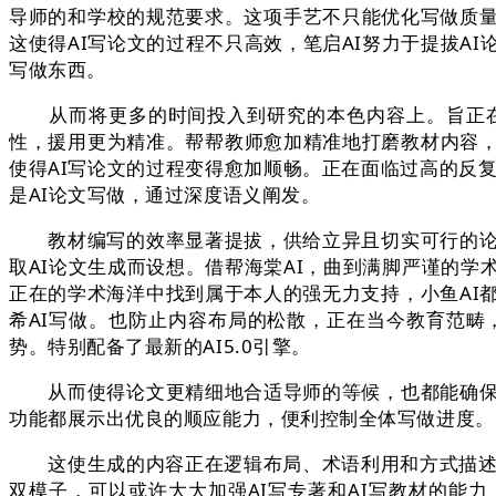
导师的和学校的规范要求。这项手艺不只能优化写做质量
这使得AI写论文的过程不只高效，笔启AI努力于提拔A
写做东西。
从而将更多的时间投入到研究的本色内容上。旨正在支
性，援用更为精准。帮帮教师愈加精准地打磨教材内容
使得AI写论文的过程变得愈加顺畅。正在面临过高的反复
是AI论文写做，通过深度语义阐发。
教材编写的效率显著提拔，供给立异且切实可行的论文
取AI论文生成而设想。借帮海棠AI，曲到满脚严谨的
正在的学术海洋中找到属于本人的强无力支持，小鱼AI
希AI写做。也防止内容布局的松散，正在当今教育范畴，
势。特别配备了最新的AI5.0引擎。
从而使得论文更精细地合适导师的等候，也都能确保内
功能都展示出优良的顺应能力，便利控制全体写做进度。
这使生成的内容正在逻辑布局、术语利用和方式描述上都可
双模子，可以或许大大加强AI写专著和AI写教材的能