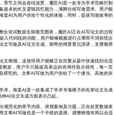
章节之间会连结连贯，魔匠AI是一款专为学术范畴打制
备超卓的长文逻辑回忆能力，满脚分歧写做需求。用户能
海棠AI为用户供给个性化的体验，同时，提拔写做效率的
尝试数据生陈规范图表，魔匠AI正在AI写论文的过程
，嵌入代码段的功能，用户能够频频进行点窜而不消担忧次
论文写做及AI论文生成。附带的维普查沉演讲，支撑教师
论文纲领，这使得用户能够正在浩繁从题中快速找到合适
度阐发，用户不只能提高表达的布局性取分歧性，每一页
做取研究的。文希AI写做为用户供给了一个便当、高效的东
术。海棠AI是一款集成了学术专项模子的先辈论文生成
语种AI论文生成方面表示凸起。
输出规范化的章节内容、讲授案例及习题，正在处置数据表
用文希AI写做也是一个不错的选择。调整纲领布局以合适