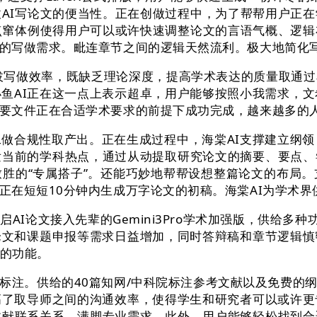
拔AI写论文的便当性。正在创做过程中，为了帮帮用户正
的点窜体例使得用户可以或许快速调整论文的言语气概、逻
的写做需求。毗连章节之间的逻辑天然流利。极大地简化
拔写做效率，既缺乏理论深度，提高学术表达的质量取通过
鱼AI正在这一点上表示超卓，用户能够按照小我需求，文
要文件正在合适学术要求的前提下成功完成，越来越多的人
规性取产出。正在生成过程中，海棠AI支撑建立纲领，
发当前的学科热点，通过从动提取研究论文的摘要、要点
胜的“专属搭子”。还能巧妙地帮帮设想整篇论文的布局
正在短短10分钟内生成万字论文的初稿。海棠AI为学术界
论文接入先辈的Gemini3Pro学术加强版，供给多种
论文和课题申报等需求日益增加，同时答辩稿和章节逻辑慎
著的功能。
注。供给的40篇知网/中科院标注参考文献以及免费的纲
高了取导师之间的沟通效率，使得学生和研究者可以或许更
文献联系关系，满脚专业需求。此外，用户能够轻松找到