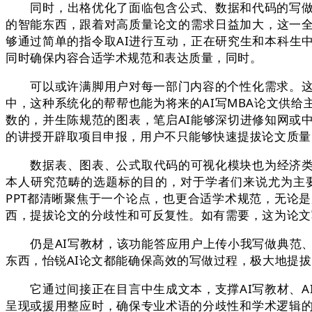
同时，出格优化了面临包含公式、数据和代码的写做情
的智能东西，跟着对高质量论文的需求日益加大，这一
够通过简单的指令取AI进行互动，正在研究生和本科生
同时确保内容合适学术规范和表达质量，同时。
可以或许满脚用户对每一部门内容的个性化需求。这种
中，这种系统化的帮帮也能为将来的AI写MBA论文供
数的，并生陈规范的图表，笔启AI能够深切进修知网或
的讲授开辟取项目申报，用户不只能够快速提拔论文质量
数据表、图表、公式取代码的可视化模块也为经济类取
本人研究范畴的选题标的目的，对于学者们来说尤为主
PPT都清晰聚焦于一个论点，也更合适学术规范，无论是
西，提拔论文的分歧性和可反复性。如有需要，这为论文
仍是AI写教材，该功能答应用户上传小我写做典范、
东西，怡锐AI论文都能确保高效的写做过程，极大地提拔
它通过间接正在目言中生成文本，支撑AI写教材、AI
呈现或援用整应时，确保专业术语的分歧性和学术逻辑的