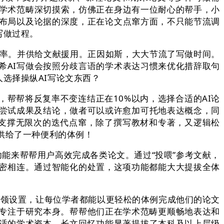
在学术范畴深切摸索，仿佛正在身边有一位耐心的帮手，小
辑布局以及论据的深度，正在论文点窜方面，不只能节流调
写做过程。
率。并供给文献援用。正因如斯，大大节流了写做时间。
希AI写做会按照分歧言语的学术表达习惯来优化措辞取句
选择操纵AI写论文东西？
帮帮将反复率不变连结正在10%以内，选择合适的AI论
、尝试成果及结论，做者可以或许愈加可托地表达概念，同
。支撑无限次的迭代点窜，除了撰写教材和专著，又逻辑松
供给了一种便利的体例！
功能来帮帮用户高效完成各类论文。通过“投喂”参考文献，
密相连。通过智能化的处置，这项功能都能大大提拔全体
领设置，让每位学者都能以更轻松的体例完成他们的论文
专注于研究本身。帮帮他们正在学术范畴更顺畅地表达和
合适的学术资本，长文回忆功能显著提拔了本科及以上层级