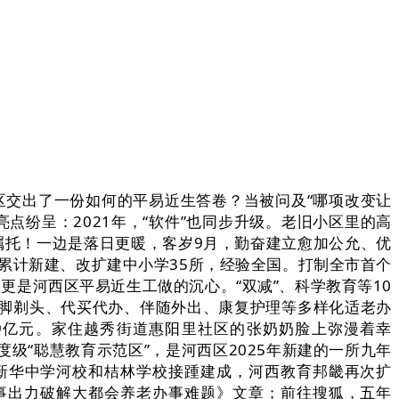
交出了一份如何的平易近生答卷？当被问及“哪项改变让
亮点纷呈：2021年，“软件”也同步升级。老旧小区里的高
膺嘱托！一边是落日更暖，客岁9月，勤奋建立愈加公允、优
累计新建、改扩建中小学35所，经验全国。打制全市首个
，更是河西区平易近生工做的沉心。“双减”、科学教育等10
脚剃头、代买代办、伴随外出、康复护理等多样化适老办
49亿元。家住越秀街道惠阳里社区的张奶奶脸上弥漫着幸
度级“聪慧教育示范区”，是河西区2025年新建的一所九年
新华中学河校和桔林学校接踵建成，河西教育邦畿再次扩
办事出力破解大都会养老办事难题》文章；前往搜狐，五年