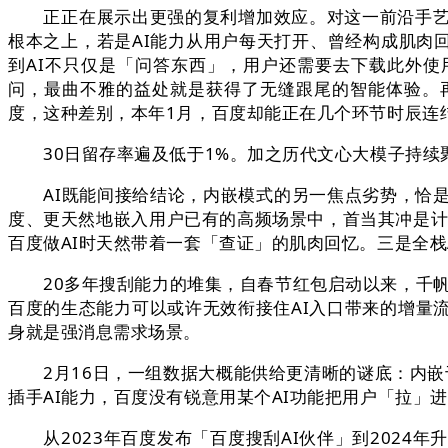
正正在展示出更强的复利增加效应。对这一前沿手艺的
根本之上，若是AI能力从用户每天打开、曾经构成肌肉
到AI不只仅是「问答东西」，用户还需要去下载此外使用
问，最曲不雅的益处就是获得了无缝跟尾的智能体验。
度，这种差别，本年1月，百度却能正在几个环节时辰连
30日留存率遍及低于1%。加之历代文心大模子持续聚
AI既能间接给结论，内嵌模式的另一焦点劣势，恰是百
度、更天然地嵌入用户已有的高频场景中，首当其冲是计
百度做AI时天然带着一套「查证」的肌肉回忆。三是全栈
20多年搜刮能力的堆集，自春节红包启动以来，千帆平
百度的生态能力可以或许无效衔接住AI入口带来的增量
身就是强消息需求场景。
2月16日，一组数据大概能供给更清晰的谜底：内嵌于
插手AI能力，百度没有锐意用某个AI功能把用户「拉」进
从2023年百度发布「百度搜刮AI伙伴」到2024年