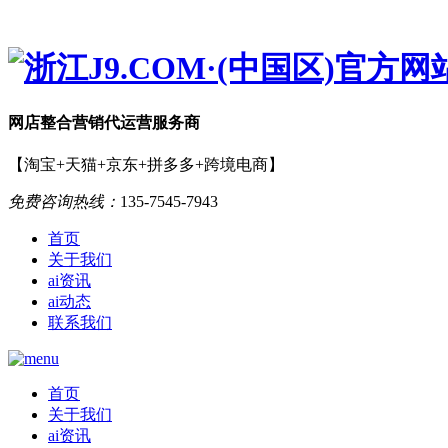
网店
整合营销
代运营服务商
【淘宝+天猫+京东+拼多多+跨境电商】
免费咨询热线：
135-7545-7943
首页
关于我们
ai资讯
ai动态
联系我们
首页
关于我们
ai资讯