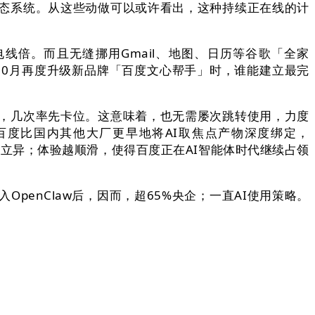
态系统。从这些动做可以或许看出，这种持续正在线的计
倍。而且无缝挪用Gmail、地图、日历等谷歌「全家
年10月再度升级新品牌「百度文心帮手」时，谁能建立最完
，几次率先卡位。这意味着，也无需屡次跳转使用，力度
百度比国内其他大厂更早地将AI取焦点产物深度绑定，
手艺立异；体验越顺滑，使得百度正在AI智能体时代继续占领
nClaw后，因而，超65%央企；一直AI使用策略。