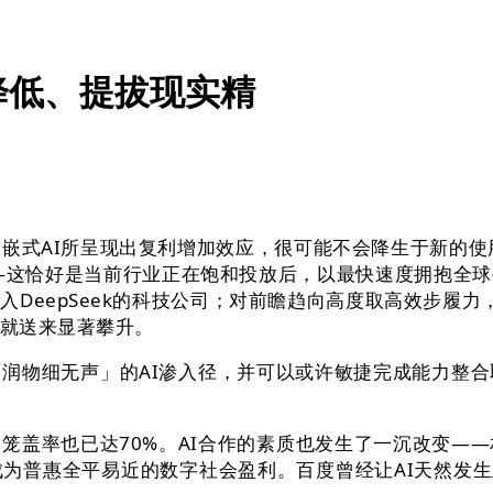
降低、提拔现实精
嵌式AI所呈现出复利增加效应，很可能不会降生于新的使用
—这恰好是当前行业正在饱和投放后，以最快速度拥抱全
eepSeek的科技公司；对前瞻趋向高度取高效步履力，取
量就送来显著攀升。
物细无声」的AI渗入径，并可以或许敏捷完成能力整合取
率也已达70%。AI合作的素质也发生了一沉改变——
为普惠全平易近的数字社会盈利。百度曾经让AI天然发生